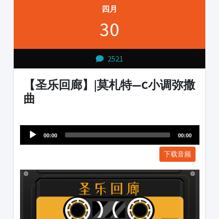
四月
30
2521
【圣乐回廊】|莫札特—C小调弥撒
曲
Audio
1231231
Player
00:00
00:00
下载音频