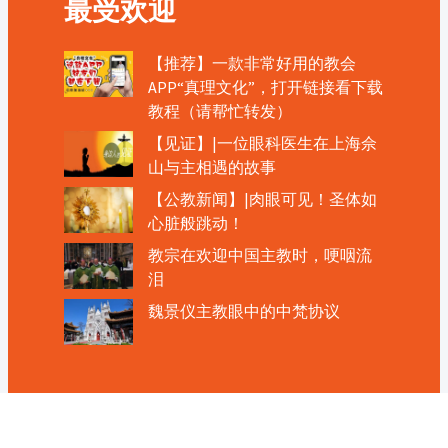
最受欢迎
【推荐】一款非常好用的教会
APP“真理文化”，打开链接看下载
教程（请帮忙转发）
【见证】|一位眼科医生在上海佘
山与主相遇的故事
【公教新闻】|肉眼可见！圣体如
心脏般跳动！
教宗在欢迎中国主教时，哽咽流
泪
魏景仪主教眼中的中梵协议