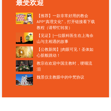
最受欢迎
【推荐】一款非常好用的教会
APP“真理文化”，打开链接看下载
教程（请帮忙转发）
【见证】|一位眼科医生在上海佘
山与主相遇的故事
【公教新闻】|肉眼可见！圣体如
心脏般跳动！
教宗在欢迎中国主教时，哽咽流
泪
魏景仪主教眼中的中梵协议