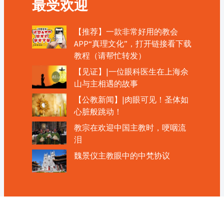
最受欢迎
【推荐】一款非常好用的教会
APP“真理文化”，打开链接看下载
教程（请帮忙转发）
【见证】|一位眼科医生在上海佘
山与主相遇的故事
【公教新闻】|肉眼可见！圣体如
心脏般跳动！
教宗在欢迎中国主教时，哽咽流
泪
魏景仪主教眼中的中梵协议