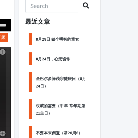
最近文章
Down
音频
ow
8月28日 做个明智的童女
s
8月24日，心无诡诈
ease
rease
圣巴尔多禄茂宗徒庆日（8月
me.
24日）
权威的需要（甲年-常年期第
21主日）
不要本末倒置（常20周6）