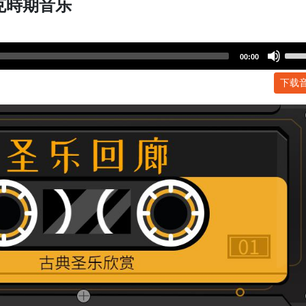
克時期音乐
Use
00:00
Up/
下载
Arr
key
to
incr
or
dec
volu