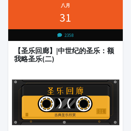
八月
31
2358
【圣乐回廊】|中世纪的圣乐：额
我略圣乐(二)
1231231