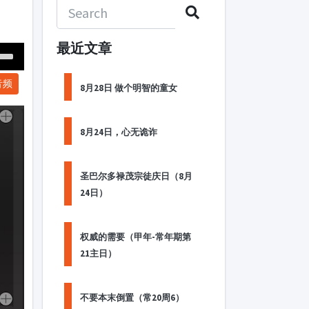
最近文章
Down
音频
ow
8月28日 做个明智的童女
s
8月24日，心无诡诈
ease
rease
圣巴尔多禄茂宗徒庆日（8月
me.
24日）
权威的需要（甲年-常年期第
21主日）
不要本末倒置（常20周6）