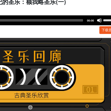
纪的圣乐：额我略圣乐(一)
Use
00:00
Up/
下载
Arr
key
to
incr
or
dec
volu