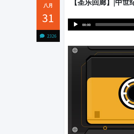
【圣乐回廊】|中世
八月
Audio
31
1231231
Player
00:00
2326