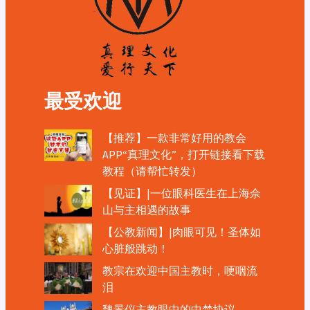
最受欢迎
【推荐】一款非常好用的教会
APP“真理文化”，打开链接看下载
教程（请帮忙转发）
【见证】|一位眼科医生在上海佘
山与主相遇的故事
【公教新闻】|肉眼可见！圣体如
心脏般跳动！
教宗在欢迎中国主教时，哽咽流
泪
魏景仪主教眼中的中梵协议