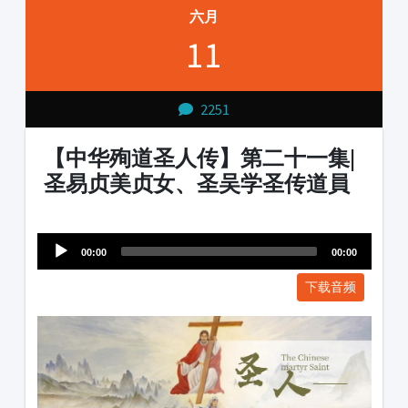
六月
11
2251
【中华殉道圣人传】第二十一集|
圣易贞美贞女、圣吴学圣传道員
Audio
1231231
Player
00:00
00:00
下载音频