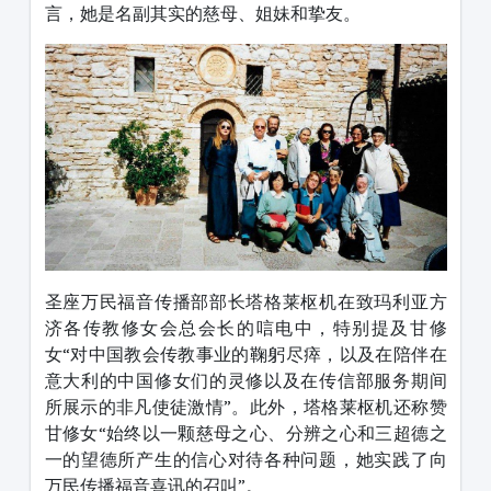
言，她是名副其实的慈母、姐妹和挚友。
圣座万民福音传播部部长塔格莱枢机在致玛利亚方
济各传教修女会总会长的唁电中，特别提及甘修
女“对中国教会传教事业的鞠躬尽瘁，以及在陪伴在
意大利的中国修女们的灵修以及在传信部服务期间
所展示的非凡使徒激情”。此外，塔格莱枢机还称赞
甘修女“始终以一颗慈母之心、分辨之心和三超德之
一的望德所产生的信心对待各种问题，她实践了向
万民传播福音喜讯的召叫”。