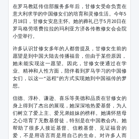
在罗马教廷传信部服务多年后，甘修女受命负责在
意大利求学的中国修女们的培育和灵修生活。今年5
月18日，甘修女安息主怀。她的葬礼已于5月20日在
罗马格劳塔费拉拉的玛利亚方济各传教修女会会院
小堂举行。
许多认识甘修女多年的人都曾提及，甘修女生前的
愿望是到中国大陆去传播福音，但由于某些原因，
她未能实现这一愿望。因此，甘修女便通过在学
业、精神和人性方面，陪伴着到罗马学习的中国修
女们，以这一“远程”的方式实现她到中国福传的梦
想。
信德、淳朴、谦逊、喜乐等美德和品质在甘修女的
身上得到了杰出的展现，她深深地热爱基督，为人
们树立了爱上主、爱兄弟姐妹的榜样。她满怀慈母
之心培育了无数基督徒，特别是在中国教会内。她
帮助了很多人接近基督、信赖基督、见证福音的
爱，不是用语言而是用自己的生命。对许多人而