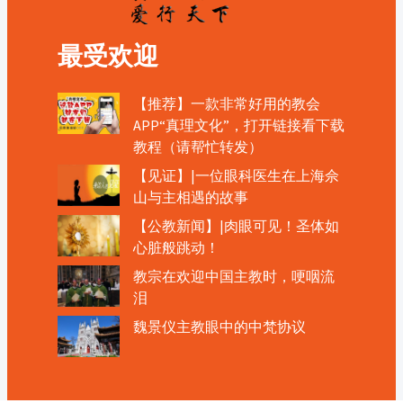
最受欢迎
【推荐】一款非常好用的教会
APP“真理文化”，打开链接看下载
教程（请帮忙转发）
【见证】|一位眼科医生在上海佘
山与主相遇的故事
【公教新闻】|肉眼可见！圣体如
心脏般跳动！
教宗在欢迎中国主教时，哽咽流
泪
魏景仪主教眼中的中梵协议