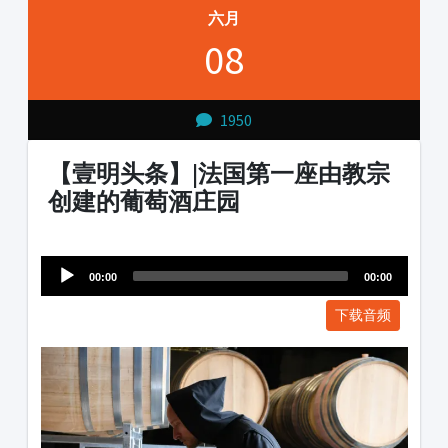
六月
08
1950
【壹明头条】|法国第一座由教宗
创建的葡萄酒庄园
Audio
1231231
Player
00:00
00:00
下载音频