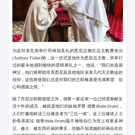
为这对亲兄弟举行司铎祝圣礼的悉尼总教区总主教费舍尔
(Anthony Fisher)
称，这一仪式是他作为悉尼总主教，所举行
过的最令他感到愉快的晋铎典礼之一。他说：“我们欢迎新
神父，他们将帮助培育悉尼及其他地区未来几代天主教徒的
信仰，这也将使我们总是对我们的主耶稣基督充满希望、信
心和感激之情。”
除了丹尼尔和斯德望之外，德鲁一家还有一位已经度奉献生
活十年的成员，她就是他们的妹妹罗茜
·德鲁
)
，
(Rosie
Drum
人们打趣地称这三位修道者为“三位一体”。这三位修道人士
的母亲诺拉·德鲁
毫不掩饰自己为世上有更多神
(Nola Drum)
父、修士、修女而祈祷的事实，但她不知道她的祈祷会在自