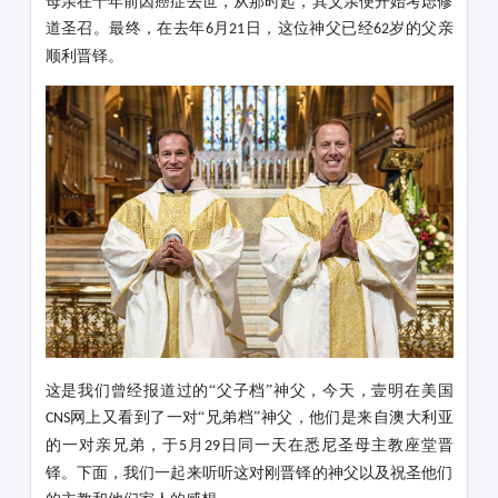
母亲在十年前因癌症去世，从那时起，其父亲便开始考虑修
道圣召。最终，在去年
月
日，这位神父已经
岁的父亲
6
21
62
顺利晋铎。
这是我们曾经报道过的
“父子档”神父，今天，壹明在美国
网上又看到了一对“兄弟档”神父，他们是来自澳大利亚
CNS
的一对亲兄弟，于
月
日同一天在悉尼圣母主教座堂晋
5
29
铎。下面，我们一起来听听这对刚晋铎的神父以及祝圣他们