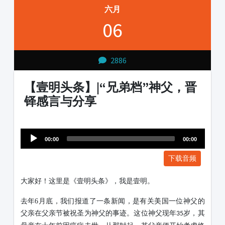
六月
06
2886
【壹明头条】|“兄弟档”神父，晋
铎感言与分享
Audio
1231231
Player
00:00
00:00
下载音频
大家好！这里是《壹明头条》，我是壹明。
去年
6
月底，我们报道了一条新闻，是有关美国一位神父的
父亲在父亲节被祝圣为神父的事迹。这位神父现年
岁，其
35