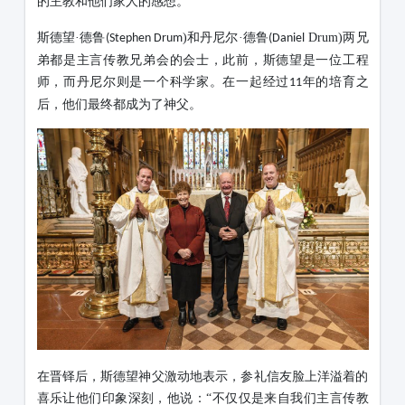
的主教和他们家人的感想。
斯德望
·德鲁
)
和丹尼尔·德鲁
Drum)
两兄
(
Stephen Drum
(
Daniel
弟都是主言传教兄弟会的会士，此前，斯德望是一位工程
师，而丹尼尔则是一个科学家。在一起经过
年的培育之
11
后，他们最终都成为了神父。
在晋铎后，斯德望神父激动地表示，参礼信友脸上洋溢着的
喜乐让他们印象深刻，他说：
“不仅仅是来自我们主言传教