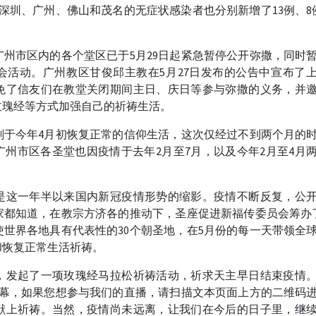
，深圳、广州、佛山和茂名的无症状感染者也分别新增了13例、8
州市区内的各个堂区已于5月29日起紧急暂停公开弥撒，同时
会活动。广州教区甘俊邱主教在5月27日发布的公告中宣布了
免了信友们在教堂关闭期间主日、庆日等参与弥撒的义务，并
玫瑰经等方式加强自己的祈祷生活。
刚于今年4月初恢复正常的信仰生活，这次仅经过不到两个月的
州市区各圣堂也因疫情于去年2月至7月，以及今年2月至4月
是这一年半以来国内新冠疫情形势的缩影。疫情不断反复，公
家都知道，在教宗方济各的推动下，圣座促进新福传委员会筹办
世界各地具有代表性的30个朝圣地，在5月份的每一天带领全
和恢复正常生活祈祷。
，发起了一项玫瑰经马拉松祈祷活动，祈求天主早日结束疫情
帷幕，如果您想参与我们的直播，请扫描文本页面上方的二维码
献上祈祷。当然，疫情尚未远离，让我们在今后的日子里，继