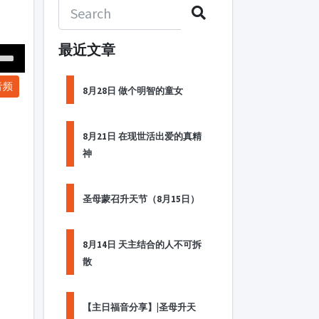
最近文章
Down
音频
ow
8月28日 做个明智的童女
s
8月21日 在现世活出爱的真精
ease
神
rease
me.
圣母蒙召升天节（8月15日）
8月14日 天主结合的人不可拆
散
【主日福音分享】|圣母升天