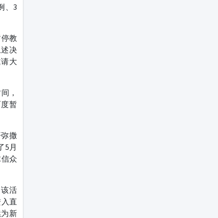
例、3
暂停教
上述决
邀请大
时间，
两度暂
开弥撒
了5月
球信众
。该活
进入直
续为新