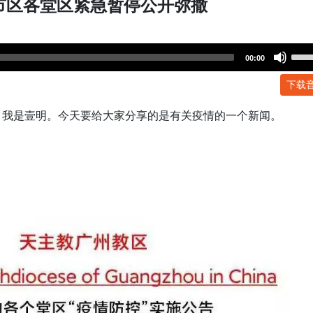
市区各堂区紧急暂停公开弥撒
Use
00:00
Up/
下载
Arr
key
，我是壹明。今天要给大家分享的是有关疫情的一个新闻。
to
incr
or
dec
volu