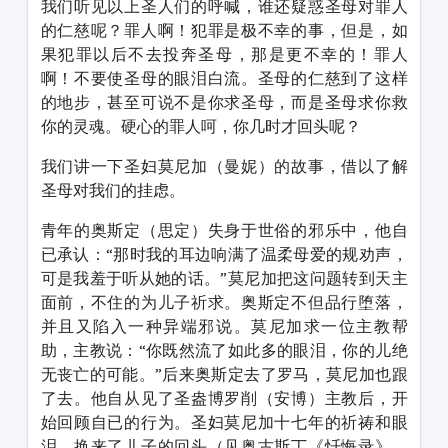
我们听见以上圣人们的呼喊，谁还疑惑圣母对罪人
的仁慈呢？罪人啊！犯罪是极不幸的事，但是，如
果犯罪以后不去投奔圣母，那是更不幸的！罪人
啊！不要使圣母的眼泪白流。圣母的仁慈到了这样
的地步，甚至可说不是你求圣母，而是圣母求你救
你的灵魂。硬心的罪人呵，你几时才回头呢？
我们讲一下圣妇莫尼加（曼妮）的故事，借以了解
圣母对我们的挂虑。
青年的奥斯定（思定）失身于世俗的邪乐中，他自
已承认：“那时我的耳边响满了温柔母爱的规劝声，
可是我羞于听从她的话。”莫尼加把这问题转到天主
面前，不住的为儿子祈求。奥斯定不但品行堕落，
并且又陷入一种异端邪说。莫尼加求一位主教帮
助，主教说：“你既然流了如此多的眼泪，你的儿绝
无丧亡的可能。”后来奥斯定去了罗马，莫尼加也跟
了去。他自从见了圣盎博罗削（安博）主教后，开
始回顾自已的行为。圣妇莫尼加十七年的祈祷和眼
泪，换来了儿子的回头（见奥古斯丁《忏悔录》，