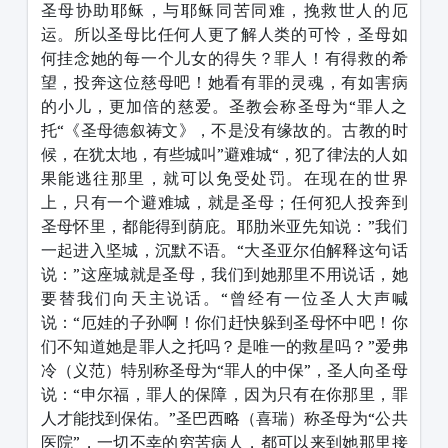
圣母协助耶稣，与耶稣同苦同难，挽救世人的厄
运。所以圣母比任何人更了解人类的可怜，圣母如
何挂念她的每一个儿女的得失？罪人！有得救的希
望，投奔这位慈母吧！她看有罪的灵魂，有如害病
的小儿，更加倍的慈爱。圣教会称圣母为“罪人之
托“《圣母德叙祷文》，不是没有缘故的。古教的时
候，在犹太地，有些城叫”避难城“，犯了律法的人如
果能逃往那里，就可以免受处罚。在现在的世界
上，只有一个避难城，就是圣母；任何犯人投奔到
圣母怀里，都能得到荫庇。耶肋米亚先知说：”我们
一起进入坚城，沉默不语。“大圣亚尔伯解释这句话
说：”这座城就是圣母，我们到她那里不用说话，她
要替我们向天主说话。“曾经有一位圣人大声喊
说：“厄娃的子孙啊！你们赶快躲到圣母怀中吧！你
们不知道她是罪人之托吗？是唯一的救星吗？”爱弗
冷（义范）特别称圣母为“罪人的中保”，圣人向圣母
说：“申尔福，罪人的保障，因为只有在你那里，罪
人才能找到保佑。”圣巴西略（喜瑞）称圣母为“公共
医院”，一切不幸的穷苦病人，都可以来到她那里接