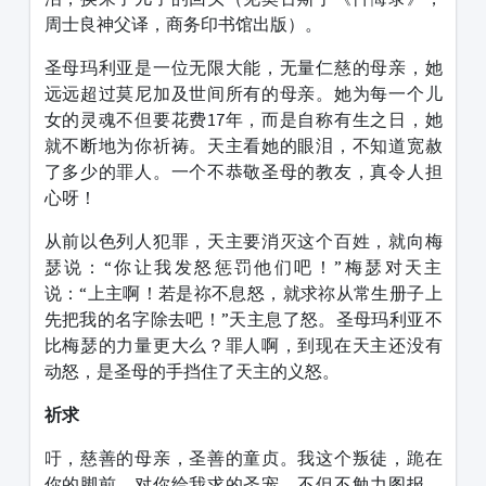
周士良神父译，商务印书馆出版）。
圣母玛利亚是一位无限大能，无量仁慈的母亲，她
远远超过莫尼加及世间所有的母亲。她为每一个儿
女的灵魂不但要花费17年，而是自称有生之日，她
就不断地为你祈祷。天主看她的眼泪，不知道宽赦
了多少的罪人。一个不恭敬圣母的教友，真令人担
心呀！
从前以色列人犯罪，天主要消灭这个百姓，就向梅
瑟说：“你让我发怒惩罚他们吧！”梅瑟对天主
说：“上主啊！若是祢不息怒，就求祢从常生册子上
先把我的名字除去吧！”天主息了怒。圣母玛利亚不
比梅瑟的力量更大么？罪人啊，到现在天主还没有
动怒，是圣母的手挡住了天主的义怒。
祈求
吁，慈善的母亲，圣善的童贞。我这个叛徒，跪在
你的脚前，对你给我求的圣宠，不但不勉力图报，