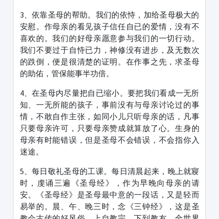
3、依靠圣母的帮助。我们的依恃，加给圣母极大的
安慰。作母亲的看见孩子信任自已的爱情，没有不
喜欢的。我们的好母亲愿意参与我们的一切行动。
我们不要过于自恃已力，神修没有进步，及无数次
的跌倒，便是很清楚的证明。在作事之先，求圣母
的助佑，管保能事半功倍。
4、在圣母内尽量把自已缩小。要把我们看成一无所
知、一无所能的孩子，事前没有与母亲讨论过的事
情，不敢自作主张，如同小儿只听母亲的话，凡事
只要母亲许可，只要母亲赞成就算放了心。生身的
母亲有时能错误，但是圣母不会错误，不会指你入
迷途。
5、每日敬礼圣母的工课。每日清晨起来，晚上就寢
时，虔诵三遍《圣母经》，作为早晚向母亲的请
安。《圣母经》是圣母最中意的一段话，又是轻而
易举的。晨、午、晚三时，念《三钟经》，这是圣
教会古传的好风俗，上自教宗，下到教友，全世界