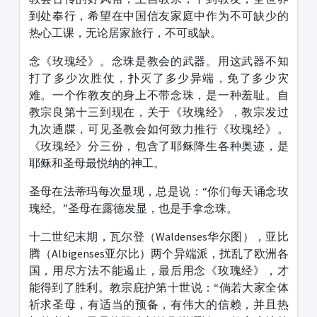
到处奉行，希望在中国信友家庭中作为不可缺少的
热心工课，无论居家旅行，不可或缺。
念《玫瑰经》。念珠是教会的武器。用这武器不知
打了多少次胜仗，扑灭了多少异端，免了多少灾
难。一个作教友的身上不带念珠，是一种羞耻。自
教宗良第十三到现在，关于《玫瑰经》，教宗发过
九次通牒，可见圣教会如何致力推行《玫瑰经》。
《玫瑰经》分三份，包含了耶稣降生各种奥迹，是
耶稣和圣母最悦纳的神工。
圣母在法蒂玛每次显现，总是说：“你们每天诵念玫
瑰经。”圣母在露德发显，也是手拿念珠。
十二世纪末期，瓦尔登（Waldenses华尔图），亚比
腾（Albigenses亚尔比）两个异端派，扰乱了欧洲各
国，用尽方法不能遏止，最后用念《玫瑰经》，才
能得到了胜利。教宗庇护第十世说：“倘若大家全体
祈求圣母，有适当的预备，有伟大的信赖，并且热