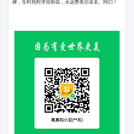
婢，生时死时求你助佑，永远赞美尔圣名。阿们！