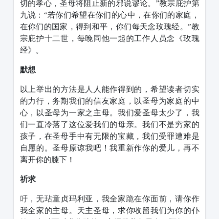
切的孝心，圣母将阻止新的邪说谬论。”教宗庇护第
九说：“若你们希望在你们的心中，在你们的家庭，
在你们的国家，得到和平，你们每天念玫瑰经。”教
宗庇护十二世，每晚同他一起的工作人员念《玫瑰
经》。
默想
以上举出的方法是人人能作得到的，希望读者切实
的力行，务期我们的信友家庭，以圣母为家庭的中
心，以圣母为一家之主母。我们爱圣母太少了，我
们一直冷落了这位爱我们的母亲。我们不是穷家的
孩子，在圣母手中有无限的宝藏，我们受罪遭难是
自愿的。圣母原谅我吧！我重新作你的爱儿，再不
离开你的膝下！
祈求
吁，无玷童贞玛利亚，我全家跪在你面前，请你作
我全家的主母。天主圣母，求你收留我们为你的仆