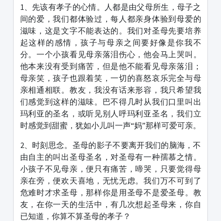
1、先该有孝子的心情。人都是由父母所生，母子之
间的爱，我们都体验过，每人都亲身体验到母爱的
滋味，这是文字不能表达的。我们对圣母先要培养
起这样的感情，孩子与母亲之间要好像是你我不
分。一个小孩看见母亲落泪伤心，他会马上哭叫。
他本来没有受到痛苦，但是他不能看见母亲落泪；
母亲笑，孩子也跟着笑，一切的喜怒哀乐完全与母
亲相通相联。教友，我没有话来形容，我只希望我
们感觉到这样的滋味。巴不得几时从我们口里叫出
玛利亚的圣名，或听见别人呼玛利亚圣名，我们立
时感觉到甜蜜，犹如小儿叫一声“妈”那样可爱可亲。
2、时刻思念。圣母的影子不要离开我们的脑海，不
由自主的叫出圣母圣名，对圣母有一种孺慕之情。
小孩子不见母亲，便只有痛苦，啼哭，只要觉得母
亲在旁，便欢天喜地，无忧无虑。我们万不可到了
危难时才求圣母，那样你是用圣母不是爱圣母。教
友，在你一天的生活中，有几次想起圣母来，你自
已知道，你算不算圣母的孝子？