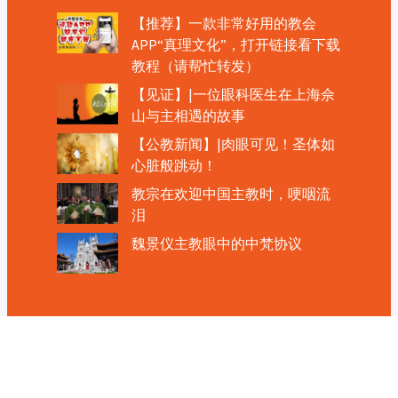
【推荐】一款非常好用的教会
APP“真理文化”，打开链接看下载
教程（请帮忙转发）
【见证】|一位眼科医生在上海佘
山与主相遇的故事
【公教新闻】|肉眼可见！圣体如
心脏般跳动！
教宗在欢迎中国主教时，哽咽流
泪
魏景仪主教眼中的中梵协议