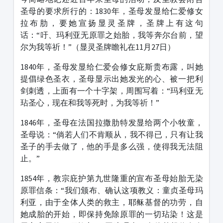
圣母的要求所行的：1830年，圣母发显给仁爱修女
拉布肋，要她宣扬显灵圣牌，圣牌上有这句
话：“吁、玛利亚无原罪之始胎，我等奔尔台前，望
尔为我等祈！”（显灵圣牌瞻礼在11月27日）
1840年，圣母发显给仁爱会修女庇斯贵布露，叫她
提倡绿色圣衣，圣母显示出她发光的心、被一把利
剑刺透，上面有一个十字架，周围写着：“玛利亚无
玷圣心，现在和我等死时，为我等祈！”
1846年，圣母在法国拉撒肋特发显给两个小牧童，
圣母说：“倘若人们不肯顺从，我不得已，只有让我
圣子的手去做了，他的手是多么强，使得我无法阻
止。”
1854年，教宗庇护第九世隆重的宣布圣母始胎无染
原罪信条：“我们颁布、确认这项教义：童贞圣母玛
利亚，由于全体人类的救主，耶稣基督的功劳，自
她成胎的开始，即保持免除原罪的一切玷染！这是