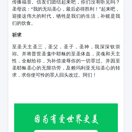
传播福音。信友们团结起来吧，你们没有听见吗？
圣母说：“我的无玷圣心，最后必得胜利！”起来吧，
迎接这伟大的时代，牺牲是我们的生活，补赎是我
们的饮食。
祈求
至圣天主圣三，圣父，圣子，圣神，我深深钦崇
祢。并将普世圣龛中耶稣的至圣体血，灵魂和天主
性，全献给祢，为补偿凌辱你的一切罪过。并因至
圣耶稣圣心的无限功劳，及赖玛利亚无玷圣心的转
求，求你使可怜的罪人回头改过。阿们！