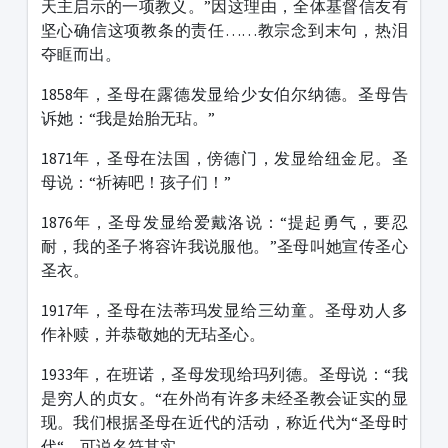
天主启示的一项教义。”因这理由，全体基督信友有
坚心确信这项教条的责任……教宗念到末句，热泪
夺眶而出。
1858年，圣母在露德发显给少女伯尔纳德。圣母告
诉她：“我是始胎无玷。”
1871年，圣母在法国，傍德门，发显给纽金尼。圣
母说：“祈祷吧！孩子们！”
1876年，圣母发显给爱戴洛说：“提起勇气，要忍
耐，我的圣子将容许我说服他。”圣母叫她宣传圣心
圣衣。
1917年，圣母在法蒂玛发显给三幼童。圣母劝人多
作补赎，并恭敬她的无玷圣心。
1933年，在班诺，圣母发现给玛列德。圣母说：“我
是穷人的贞女。“在外尚有许多未经圣教会证实的显
现。我们根据圣母在近代的活动，称近代为“圣母时
代“，可说名符其实。