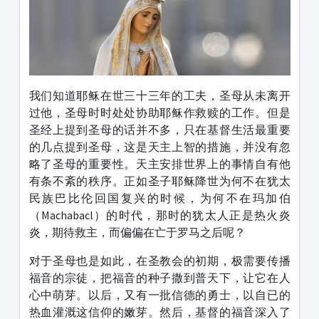
我们知道耶稣在世三十三年的工夫，圣母从未离开
过他，圣母时时处处协助耶稣作救赎的工作。但是
圣经上提到圣母的话并不多，只在基督生活最重要
的几点提到圣母，这是天主上智的措施，并没有忽
略了圣母的重要性。天主安排世界上的事情自有他
有条不紊的秩序。正如圣子耶稣降世为何不在犹太
民族巴比伦回国复兴的时候，为何不在玛加伯
（Machabacl）的时代，那时的犹太人正是热火炎
炎，期待救主，而偏偏在亡于罗马之后呢？
对于圣母也是如此，在圣教会的初期，极需要传播
福音的宗徒，把福音的种子撒到普天下，让它在人
心中萌芽。以后，又有一批信德的勇士，以自已的
热血灌溉这信仰的嫩芽。然后，基督的福音深入了