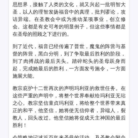
思想界，接触了人类的文化，就又兴起一批明智大
圣，以人的理智发扬福音中的真理，批判谬论，攻
诘异端。在圣教会中或为推动某项事业，创立修
会。这都是有史可考的明显例子，但这些事情都是
在圣母的照顾之下进行的。
到了近代，福音已经传遍了普世，魔鬼的阵营与基
督的阵营，黑白分明，到了争取最后胜利的阶段，
到了肉搏战的最后关头。踏碎蛇头的圣母跃身而
起，完成她最后的胜利，一方面发号施令，一方面
施展大能。
教宗庇护十二世再次的声明玛利亚的救世任务。在
这些严重的声明中，将整个世界奉献给玛利亚无玷
之心。教宗坚信童贞玛利亚，将给整个世界带来真
正的和平，他坚信，她将使无信仰者，异端人，裂
教人，回头改过。他坚信她将促成天主神国的最后
胜利！
今简略地记述近百年来圣母的活动，及圣教会附合