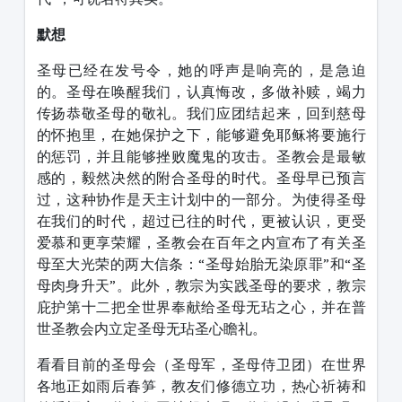
默想
圣母已经在发号令，她的呼声是响亮的，是急迫
的。圣母在唤醒我们，认真悔改，多做补赎，竭力
传扬恭敬圣母的敬礼。我们应团结起来，回到慈母
的怀抱里，在她保护之下，能够避免耶稣将要施行
的惩罚，并且能够挫败魔鬼的攻击。圣教会是最敏
感的，毅然决然的附合圣母的时代。圣母早已预言
过，这种协作是天主计划中的一部分。为使得圣母
在我们的时代，超过已往的时代，更被认识，更受
爱慕和更享荣耀，圣教会在百年之内宣布了有关圣
母至大光荣的两大信条：“圣母始胎无染原罪”和“圣
母肉身升天”。此外，教宗为实践圣母的要求，教宗
庇护第十二把全世界奉献给圣母无玷之心，并在普
世圣教会内立定圣母无玷圣心瞻礼。
看看目前的圣母会（圣母军，圣母侍卫团）在世界
各地正如雨后春笋，教友们修德立功，热心祈祷和