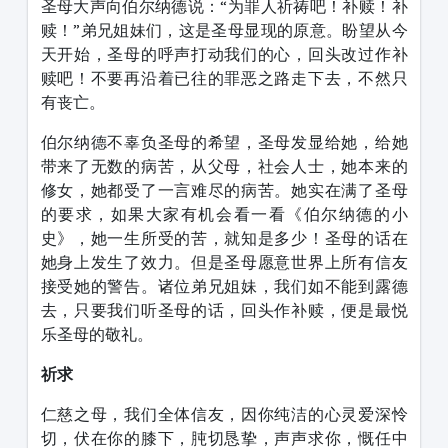
圣母大声向伯尔纳德说：“为罪人祈祷吧！补赎！补
赎！”弟兄姐妹们，这是圣母显现的原意。盼望从今
天开始，圣母的呼声打动我们的心，回头改过作补
赎吧！不要再沿着已往的罪恶之路走下去，不然只
有丧亡。
伯尔纳德不辜负圣母的希望，圣母发显给她，给她
带来了无数的病苦，从父母，社会人士，她本来的
修女，她都受了一言难尽的病苦。她实在满了圣母
的要求，如果大家有机会看一看《伯尔纳德的小
史》，她一生所受的苦，就知是多少！圣母的话在
她身上发生了效力。但是圣母愿意世界上所有信友
接受她的警告。诸位弟兄姐妹，我们如不能到露德
去，只要我们听圣母的话，回头作补赎，便是最悦
乐圣母的敬礼。
祈求
仁慈之母，我们全体信友，因你纯洁的心灵爱深怜
切，伏在你的膝下，肫切恳挚，声声求你，慨任中