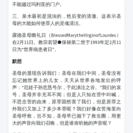
不能越过玛利亚的门户。
三、泉水最初是混浊的，然后变的清澈。这表示圣
母的大能如何使罪人的灵魂清洁。
露德圣母瞻礼日（BlessedMarytheVirginofLourdes）
在2月11日。教宗若望●保禄第二世于1993年定2月11
日为“世界病患者日”。
默想
圣母的显现告诉我们：圣母在我们中间，圣母没有
忘记她世界上的儿女，天天从世界各地发出的呼
声：“厄娃子孙悲恳号尔，于此涕泣之谷。”我们的哀
号，圣母并非充耳不闻；但是人只知在苦中叫喊，
不思念苦的由来，原罪固然害了我们，但是原罪之
外我们又加上了多少本罪呢？我们好像在苦海里向
圣母呼救，岂不知，圣母早已抛下了救生圈，用更
大的声音向我们召唤，但是谁肯听她的声音呢？