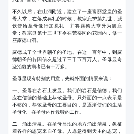
不久以后，在山洞附近，建立了一座富丽堂皇的圣
母大堂，在落成典礼的时候，教宗庇护第九世，派
钦使给圣母像行加冕礼，并将露德大堂升为御座
堂；教宗良第十三世下令在梵蒂冈的花园内，修一
座露德山洞。
露德成了全世界朝圣的圣地。在这一百年中，到露
德朝圣的各国信友超过了三千五百万人。圣母显奇
迹治愈的病者已有十万多。
圣母显现有特别的用意，先就外面的情景来说：
一、圣母在岩石上发显。我们的岩石是信德，我们
应在信德的基础上恭敬圣母。只外面的一点表示是
不够的，恭敬圣母的主要目的，是逐渐使们的生活
圣母化，在圣母内作救赎的工作。
二、涌出清泉。在圣母显现的地方涌出清泉，象征
着各样的恩宠来自圣母。人愿意得到天主的恩宠，