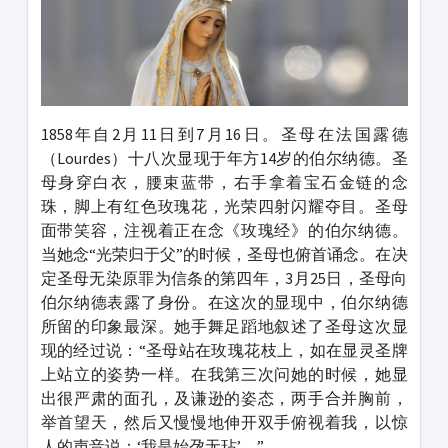
1858年自2月11日到7月16日。圣母在法国露德
（Lourdes）十八次显现于年方14岁的伯尔纳德。圣
母身穿白衣，腰束蓝带，右手拿着宝石金链的念
珠，脚上有红色玫瑰花，光荣四射闪耀夺目。圣母
面带笑容，注视着正在念《玫瑰经》的伯尔纳德。
当她念“光荣归于父”的时候，圣母也俯首诵念。在决
定圣母无染原罪为信条的第四年，3月25日，圣母向
伯尔纳德表露了身份。在这次的显现中，伯尔纳德
所留的印象最深。她手舞足蹈地叙述了圣母这次显
现的经过说：“圣母站在玫瑰花枝上，如在显灵圣牌
上站立的姿势一样。在我第三次问她的时候，她显
出很严肃的面孔，及谦逊的姿态，两手合并胸前，
举首望天，然后又慢慢地伸开双手俯视着我，以惊
人的声音说：‘我是始孕无玷’。”