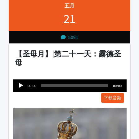
五月
21
5091
【圣母月】|第二十一天：露德圣
母
Audio
1231231
Player
00:00
00:00
下载音频