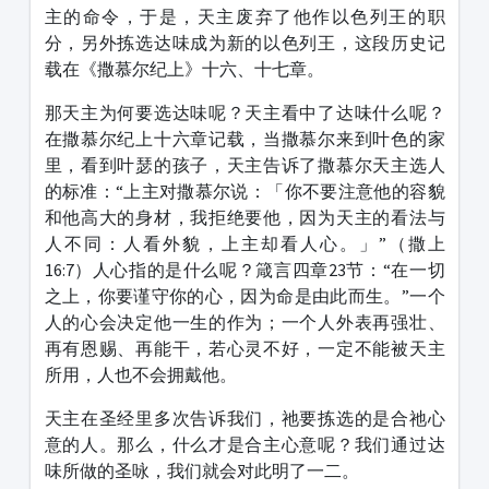
主的命令，于是，天主废弃了他作以色列王的职
分，另外拣选达味成为新的以色列王，这段历史记
载在《撒慕尔纪上》十六、十七章。
那天主为何要选达味呢？天主看中了达味什么呢？
在撒慕尔纪上十六章记载，当撒慕尔来到叶色的家
里，看到叶瑟的孩子，天主告诉了撒慕尔天主选人
的标准：“上主对撒慕尔说：「你不要注意他的容貌
和他高大的身材，我拒绝要他，因为天主的看法与
人不同：人看外貌，上主却看人心。」”（撒上
16:7）人心指的是什么呢？箴言四章23节：“在一切
之上，你要谨守你的心，因为命是由此而生。”一个
人的心会决定他一生的作为；一个人外表再强壮、
再有恩赐、再能干，若心灵不好，一定不能被天主
所用，人也不会拥戴他。
天主在圣经里多次告诉我们，祂要拣选的是合祂心
意的人。那么，什么才是合主心意呢？我们通过达
味所做的圣咏，我们就会对此明了一二。