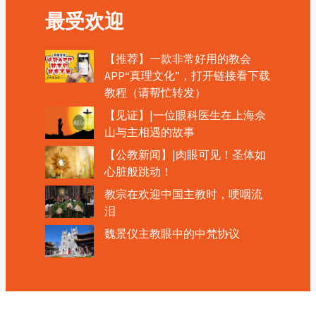
最受欢迎
【推荐】一款非常好用的教会
APP“真理文化”，打开链接看下载
教程（请帮忙转发）
【见证】|一位眼科医生在上海佘
山与主相遇的故事
【公教新闻】|肉眼可见！圣体如
心脏般跳动！
教宗在欢迎中国主教时，哽咽流
泪
魏景仪主教眼中的中梵协议