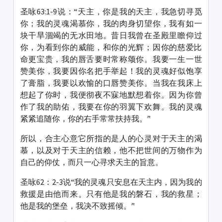
圣咏63:1-9说：“天主，你是我的天主，我急切寻觅
你；我的灵魂渴慕你，我的肉身切望你，我有如一
块干旱涸竭的无水田地。昔日我曾在圣殿里瞻仰过
你，为看到你的威能，和你的光辉；因你的慈爱比
命更宝贵，我的唇舌要时常称颂你。我要一生一世
赞美你，我要因你名把手举起！我的灵魂好似饱享
了膏脂，我要以欢愉的口唇赞美你。当我在我床上
想起了你时，我便彻夜不寐地默想着你。因为你曾
作了我的助佑，我要在你的羽翼下欢舞。我的灵魂
紧紧追随你，你的右手常常扶持我。”
所以，合主心意它所指的是人的心灵对于天主的渴
慕，以及对于天主的信赖，他不把世间的万物作为
自己的仰仗，而只一心寻求天主的旨意。
圣咏62：2-3说“我的灵魂只安息在天主内，因为我的
救援是由他而来。只有他是我的磐石，我的救星；
他是我的堡垒，我决不致摇倾。”