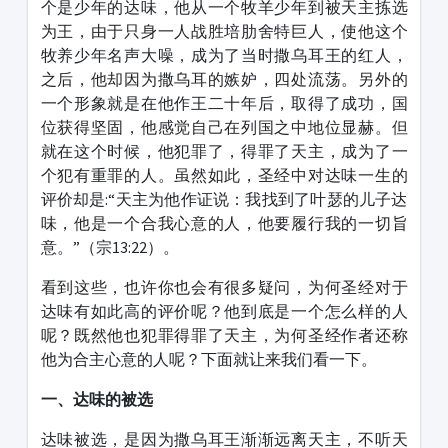
个是少年的达味，他从一个牧羊少年到被天主拣选
为王，由于只身一人战胜培肋舍特巨人，使他这个
牧养少年名声大噪，成为了当时撒乌耳王的红人，
之后，他却因为撒乌耳的嫉妒，四处流荡。另外的
一个形象就是在他作王二十年后，取得了成功，国
位获得坚固，他感觉自己在列国之中地位显赫。但
就在这个时候，他犯罪了，得罪了天主，成为了一
个犯有重罪的人。虽然如此，圣经中对达味一生的
评价却是:“天主为他作证说：我找到了叶瑟的儿子达
味，他是一个合我心意的人，他要履行我的一切旨
意。”（宗13:22）。
看到这些，也许你也会有很多疑问，为何圣经对于
达味有如此高的评价呢？他到底是一个怎么样的人
呢？既然他也犯罪得罪了天主，为何圣经作者还称
他为合主心意的人呢？下面就让来我们看一下。
一、达味的被选
达味被选，是因为撒乌耳王渐渐远离天主，不听天