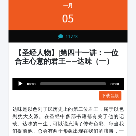
一月
05
11278
【圣经人物】|第四十一讲：一位
合主心意的君王——达味（一）
Audio
1231231
Player
00:00
00:00
下载音频
达味是以色列子民历史上的第二位君王，属于以色
列犹大支派。在圣经中多部书籍都有关于他的记
载。达味的一生，可以说充满了传奇色彩。每当我
们提前他，总会有两个形象出现在我们的脑海，一