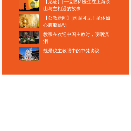
【见证】|一位眼科医生在上海佘
山与主相遇的故事
【公教新闻】|肉眼可见！圣体如
心脏般跳动！
教宗在欢迎中国主教时，哽咽流
泪
魏景仪主教眼中的中梵协议