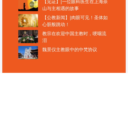
【见证】|一位眼科医生在上海佘
山与主相遇的故事
【公教新闻】|肉眼可见！圣体如
心脏般跳动！
教宗在欢迎中国主教时，哽咽流
泪
魏景仪主教眼中的中梵协议