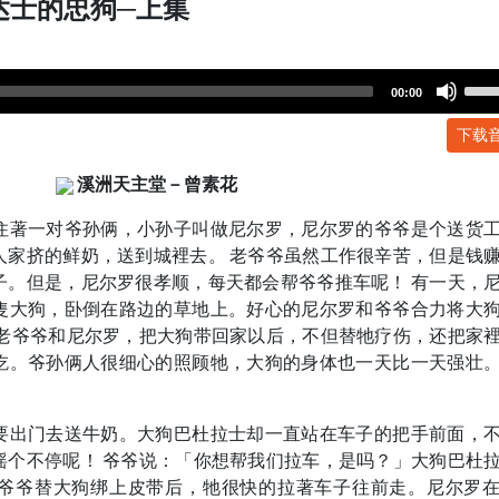
达士的忠狗─上集
Use
00:00
Up/
下载
Arr
key
溪洲天主堂－曾素花
to
incr
住著一对爷孙俩，小孙子叫做尼尔罗，尼尔罗的爷爷是个送货
or
人家挤的鲜奶，送到城裡去。 老爷爷虽然工作很辛苦，但是钱
dec
子。但是，尼尔罗很孝顺，每天都会帮爷爷推车呢！ 有一天，
volu
隻大狗，卧倒在路边的草地上。好心的尼尔罗和爷爷合力将大
的老爷爷和尼尔罗，把大狗带回家以后，不但替牠疗伤，还把家
吃。爷孙俩人很细心的照顾牠，大狗的身体也一天比一天强壮
要出门去送牛奶。大狗巴杜拉士却一直站在车子的把手前面，
摇个不停呢！ 爷爷说：「你想帮我们拉车，是吗？」大狗巴杜
爷爷替大狗绑上皮带后，牠很快的拉著车子往前走。尼尔罗