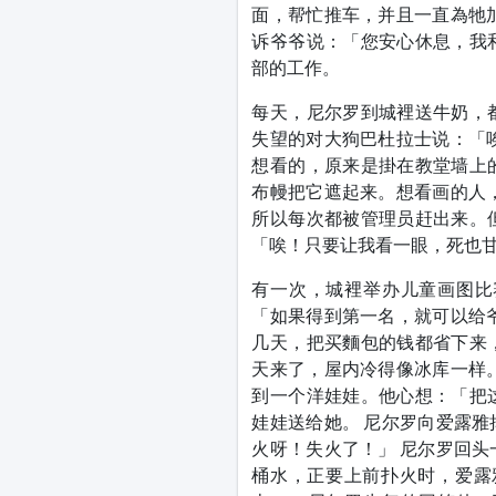
面，帮忙推车，并且一直為牠
诉爷爷说：「您安心休息，我
部的工作。
每天，尼尔罗到城裡送牛奶，
失望的对大狗巴杜拉士说：「
想看的，原来是掛在教堂墙上
布幔把它遮起来。想看画的人
所以每次都被管理员赶出来。
「唉！只要让我看一眼，死也
有一次，城裡举办儿童画图比
「如果得到第一名，就可以给
几天，把买麵包的钱都省下来
天来了，屋内冷得像冰库一样
到一个洋娃娃。他心想：「把
娃娃送给她。 尼尔罗向爱露
火呀！失火了！」 尼尔罗回
桶水，正要上前扑火时，爱露