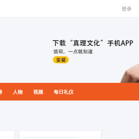
登录
祷
人物
视频
每日礼仪