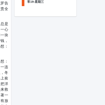
常19-星期三
尔罗告
负责全
，总是
罗一心
用一块
有钱，
心想：
心想：
，一连
久，冬
路上捡
，把洋
快来救
提著一
没有放