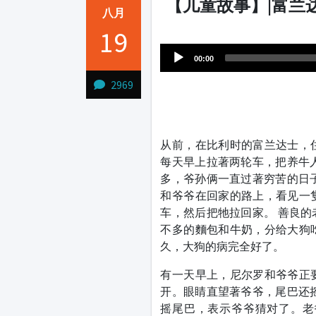
【儿童故事】|富兰
八月
Audio
19
1231231
Player
00:00
2969
从前，在比利时的富兰达士，
每天早上拉著两轮车，把养牛
多，爷孙俩一直过著穷苦的日
和爷爷在回家的路上，看见一
车，然后把牠拉回家。 善良
不多的麵包和牛奶，分给大狗
久，大狗的病完全好了。
有一天早上，尼尔罗和爷爷正
开。眼睛直望著爷爷，尾巴还
摇尾巴，表示爷爷猜对了。老