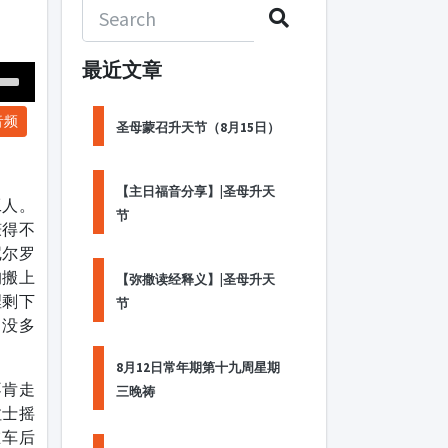
最近文章
Down
音频
ow
圣母蒙召升天节（8月15日）
s
【主日福音分享】|圣母升天
ease
工人。
节
赚得不
rease
尼尔罗
me.
狗搬上
【弥撒读经释义】|圣母升天
裡剩下
节
。没多
8月12日常年期第十九周星期
不肯走
三晚祷
拉士摇
在车后