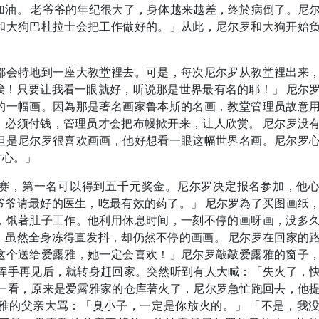
加油。 老爷爷的年纪很大了，身体越来越差，终於病倒了。尼
和大狗巴杜拉士会把工作做好的。」从此，尼尔罗和大狗开始
都会特地到一座大教堂裡去。可是，每次尼尔罗从教堂裡出来
唉！只要让我看一眼就好，听说那是世界最有名的耶！」 尼尔
的一幅画。因為那是著名画家鲁本斯的名画，教堂管理员故意
，必须付钱，管理员才会把布幔掀开来，让人欣赏。 尼尔罗没
但是尼尔罗很喜欢画画，他好想看一眼这幅世界名画。尼尔罗
甘心。」
赛，第一名可以得到五千元奖金。尼尔罗决定报名参加，他
爷爷请最好的医生，吃最有效的药了。」 尼尔罗為了买图画纸
，饿著肚子工作。他利用休息时间，一刻不停的画呀画，没多
。虽然全身冻得直发抖，却仍然不停的画画。 尼尔罗在回家的
这个送给爱露雅，她一定会喜欢！」尼尔罗敲敲爱露雅的窗子
雅挥手再见后，就转身赶回家。突然听到有人大喊：「失火了，
头一看，原来是爱露雅家的仓库著火了，尼尔罗急忙跑回去，他
雅的父亲大骂：「臭小子，一定是你放火的。」 「不是，我