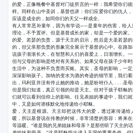
的爱，正像晚餐中基督对门徒所言的一样：我希望你们彼
样。同样在山中圣训，基督也讲：你们应爱你们的仇人，
应该是成全的，如同你们的天父一样成全。
有人常常恶补童年，因为有学说——是童年的伤害，给人
理论，不予置评。但是基督成长的家，却是一个爱的家。
的爱。若瑟的负责，源于天主的启示，然后是大圣若瑟的
的，但父亲那负责的形象完全展示于基督的心中。在路加
说孩子渐渐长大，在智慧和人们的喜爱上，日渐增长。一
但与父母的影响是绝对有关系的。如果父母在孩子少年时
生活中，为这种不负责而买账。其实，圣母的影响，一定
深深影响孩子。加纳的变水为酒的奇迹的细节里，我们看
出，玛利亚并没有停止她的推动，她是吩咐仆人……圣母
但是我们知道，真正引领的却是天主。但对于孩子耶稣的
们就可以看到信仰上的影响。往见表姐的事迹中，我们就
中，又是如何潜移默化地传递给小耶稣。
爱，天主是根源。天主却把这伟大的爱，透过家传递给
暖，所以基督说在传教的时候，非常清楚的形容：将来在
等温暖。“谁是我的兄弟姐妹和母亲？是那些听了天主的
弟姐妹和母亲。”这是耶稣指出进入天国的重要条件，但