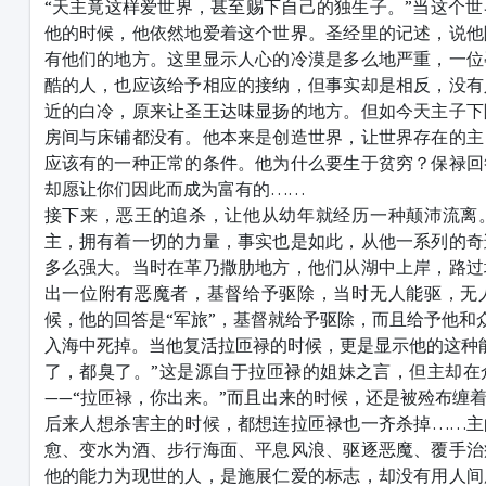
“天主竟这样爱世界，甚至赐下自己的独生子。”当这个
他的时候，他依然地爱着这个世界。圣经里的记述，说他
有他们的地方。这里显示人心的冷漠是多么地严重，一位
酷的人，也应该给予相应的接纳，但事实却是相反，没有
近的白冷，原来让圣王达味显扬的地方。但如今天主子下
房间与床铺都没有。他本来是创造世界，让世界存在的主
应该有的一种正常的条件。他为什么要生于贫穷？保禄回
却愿让你们因此而成为富有的……
接下来，恶王的追杀，让他从幼年就经历一种颠沛流离
主，拥有着一切的力量，事实也是如此，从他一系列的奇
多么强大。当时在革乃撒肋地方，他们从湖中上岸，路过
出一位附有恶魔者，基督给予驱除，当时无人能驱，无
候，他的回答是“军旅”，基督就给予驱除，而且给予他和
入海中死掉。当他复活拉匝禄的时候，更是显示他的这种
了，都臭了。”这是源自于拉匝禄的姐妹之言，但主却在
——“拉匝禄，你出来。”而且出来的时候，还是被殓布缠
后来人想杀害主的时候，都想连拉匝禄也一齐杀掉……主
愈、变水为酒、步行海面、平息风浪、驱逐恶魔、覆手治
他的能力为现世的人，是施展仁爱的标志，却没有用人间