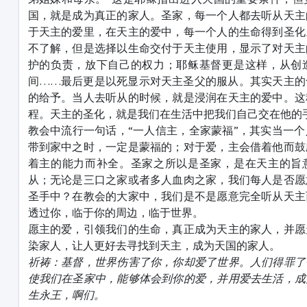
国，就是成为真正的家人。圣家，每一个人都去听从天主
于天主的爱里，在天主的爱中，每一个人的生命得到圣化
不了解，但是选择以生命交付于天主使用，显示了对天主
护的负责，放下自己的权力；耶稣基督更是这样，从创
间……最后更是以死显示对天主圣父的服从。其实天主的
的给予。当人去听从的时候，就是浸润在天主的爱中。这
程。天主的圣化，就是我们在生活中把我们自己交在他的
教会中流行一句话，“一人信主，全家蒙福”，其实当一
带到家中之时，一定是蒙福的；对于爱，主会借着他而鼓
着主的能力而补全。圣家之所以是圣家，是在天主的旨
从；无论是三口之家或者多人血肉之家，我们每人是否愿
圣手中？在教会的大家中，我们是不是愿意完全听从天主
透过你，临于你的周边，临于世界。
愿主的爱，引领我们的生命，真正成为天主的家人，并愿
染家人，让人更好去寻找到天主，成为天国的家人。
祈祷：
基督，世界伤害了你，你却爱了世界。
人们得罪了
使我们在圣家中，能够体会到你的爱，并用爱去生活，成
生永王，啊们。