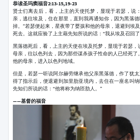
恭读圣玛窦福音2:13-15,19-23
贤士们离去后，看，上主的天使托梦，显现于若瑟，说：
亲，逃往埃及，住在那里，直到我再通知你，因为黑落德
掉。”若瑟便起来，星夜带了婴孩和他的母亲，退避到埃
死去。这就应验了上主藉先知所说的话：“我从埃及召回了
黑落德死后，看，上主的天使在埃及托梦，显现于若瑟，
母亲，往以色列去，因为那些谋杀孩子性命的人已经死了
他的母亲，进入以色列地域。
但是，若瑟一听说阿尔赫劳继承他父亲黑落德，作了犹太
得了指示后，便退避到加里肋亚境内，去住在一座名叫纳
先知们所说的话：“他将称为纳匝肋人。”
——基督的福音