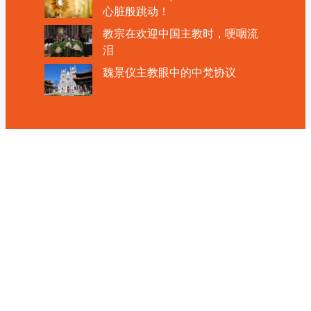
心脏般跳动！
教宗在欢迎中国主教时，哽咽流
泪
魏景仪主教眼中的中梵协议