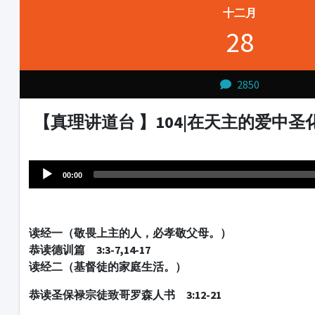
十二月
28
2850
【真理讲道台 】104|在天主的爱中圣
Audio
1231231
Player
00:00
读经一（敬畏上主的人，必孝敬父母。
）
恭读德训篇 3:3-7,14-17
读经二（基督徒的家庭生活。
）
恭读圣保禄宗徒致哥罗森人书 3:12-21