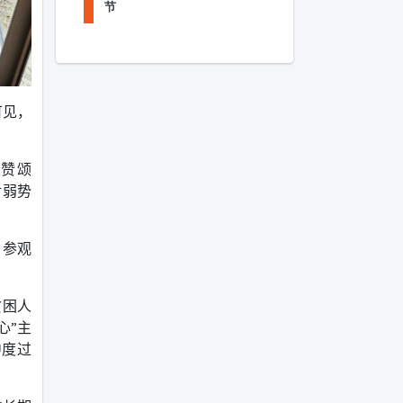
节
可见，
赞颂
对弱势
、参观
贫困人
心
”
主
中度过