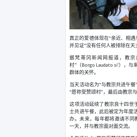
真正的爱德体现在
“
亲近、相遇
并见证
“
没有任何人被排除在天
据梵蒂冈新闻网报道，教宗
村
”
（
Borgo Laudato si'
），与
群体的关怀。
当天活动名为
“
与教宗共进午餐
“
愿祢受赞颂村
”
，最后由教宗
这项活动延续了教宗良十四世
士共进午餐，此后被定为年度
办。未来，每年都将邀请不同
一天，并与教宗面对面交流。