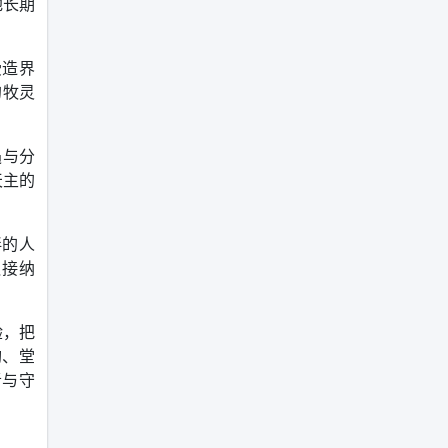
地长期
受造界
的牧灵
遇与分
天主的
伴的人
负接纳
验，把
构、堂
者与守