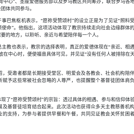
育中心
”
、圣座爱德服务部以及罗马教区共同筹办，联合罗马各
会团体共同参与。
干事巴焦枢机表示，
“
愿祢受赞颂村
”
的设立正是为了见证
“
照料
项使命
”
。他指出，这项活动体现了教宗持续走向社会边缘群体
需要的地方，以聆听、亲近与希望陪伴每一个人。
总主教也表示，教宗的选择表明，真正的爱德体现在
“
亲近、相
放在中心时，便使福音具体可见，并见证
“
没有任何人被排除在
绍，受邀者都是长期接受堂区、明爱会及各教会、社会机构陪
新赋予这些常被社会忽略的人尊严，也提醒整个基督徒团体肩
体现了
“
愿祢受赞颂村
”
的宗旨：透过具体的相遇、参与和信仰体
展及基督徒培育结合起来。此次活动也获得众多天主教慈善机
业的支持，为参与者提供早餐和午餐，共同见证教会关怀贫困