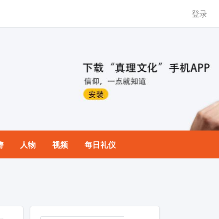
登录
祷
人物
视频
每日礼仪