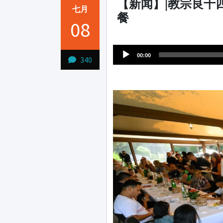
【新闻】|教宗良十
七月
餐
08
Audio
1231231
Player
00:00
340