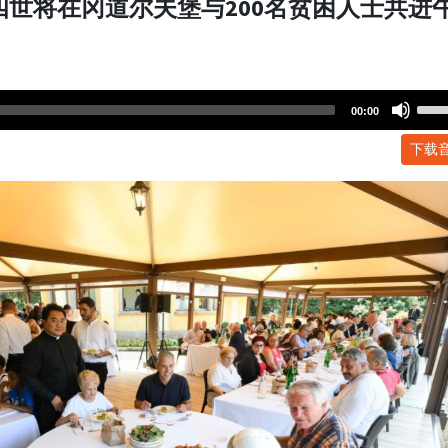
四世将在冈道尔夫堡与200名贫困人士共进
Use
00:00
Up/
下载
Arr
key
to
incr
or
dec
volu