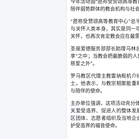
今年活动由
“
愿祢受赞颂高等教
陪伴弱势群体的教会机构与社
“
愿祢受赞颂高等教育中心
”
总
与关怀人类本身，其实是同一
关怀，也再次肯定教会应在最
圣座爱德服务部部长助理马林
享
”
之中；当教会把最脆弱的人
慈爱之外
”
。
罗马教区代理主教雷纳枢机介
士。他表示，与教宗相聚能重
与陪伴的使命。
主办单位强调，这项活动充分
关爱受造界、促进人的整体发
区团体、志愿者组织及当地企
护受造界的福音使命。