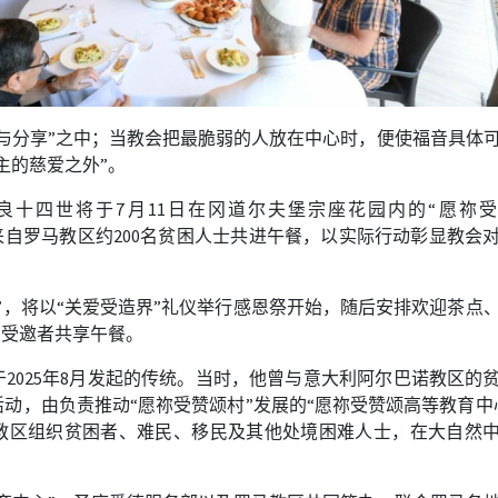
与分享
”
之中；当教会把最脆弱的人放在中心时，便使福音具体
主的慈爱之外
”
。
良十四世将于
7
月
11
日在冈道尔夫堡宗座花园内的
“
愿祢受
来自罗马教区约
200
名贫困人士共进午餐，以实际行动彰显教会
”
，将以
“
关爱受造界
”
礼仪举行感恩祭开始，随后安排欢迎茶点
与受邀者共享午餐。
于
2025
年
8
月发起的传统。当时，他曾与意大利阿尔巴诺教区的
活动，由负责推动
“
愿祢受赞颂村
”
发展的
“
愿祢受赞颂高等教育中
教区组织贫困者、难民、移民及其他处境困难人士，在大自然