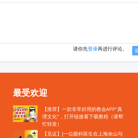
请你先
登录
再进行评论。
最受欢迎
【推荐】一款非常好用的教会APP“真
理文化”，打开链接看下载教程（请帮
忙转发）
【见证】|一位眼科医生在上海佘山与