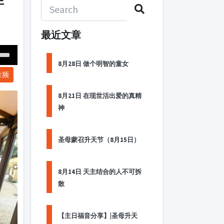
午
最近文章
Down
8月28日 做个明智的童女
音频
ow
s
8月21日 在现世活出爱的真精
神
ease
rease
圣母蒙召升天节（8月15日）
me.
8月14日 天主结合的人不可拆
散
【主日福音分享】|圣母升天