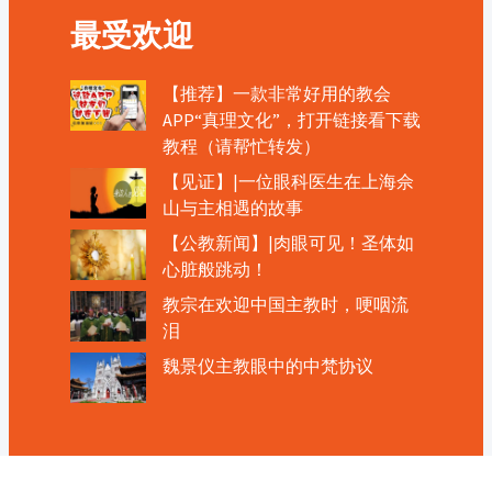
最受欢迎
【推荐】一款非常好用的教会
APP“真理文化”，打开链接看下载
教程（请帮忙转发）
【见证】|一位眼科医生在上海佘
山与主相遇的故事
【公教新闻】|肉眼可见！圣体如
心脏般跳动！
教宗在欢迎中国主教时，哽咽流
泪
魏景仪主教眼中的中梵协议