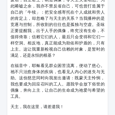
此唏嘘之余，我亦不禁反省自己，可也曾打造属于
自己的「牛犊」：把安全感寄托在个人成就和旁人
的肯定上，却忽略了与天主的关系？当我播种的是
竞逐与控制，所收割的往往也是孤独与空虚。圣咏
正要提醒我，出于人手的偶像，终究没有生命，不
值得倚靠；信赖它们的人，最后只会变得和它们一
样空洞。相反地，真正能成为助佑和护盾的，只有
上主。这让我重新检视自己信赖的对象，是暂时的
满足，还是永恒的根基？
在福音中，耶稣看见群众困苦流离，便动了慈心。
祂不只治愈身体的疾病，也看见人内心的迷失与无
助。这份慈悲同时向我发出邀请：既蒙天主怜悯，
我也要成为回应召叫的工人。愿我学会放下俗世的
偶像，奔向上主，让自己的生命成为祂爱与希望的
工具。
天主，我在这里，请差遣我！