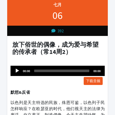
七月
06
392
放下俗世的偶像，成为爱与希望
的传承者（常14周2）
Audio
1231231
Player
00:00
00:00
下载音频
默想&反省
以色列是天主特选的民族，殊恩可鉴，以色列子民
怎样响应？在欧瑟亚的时代，他们视天主的法律为
废话，自立君王，制造偶像，令天主失望动怒。为