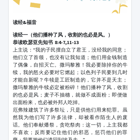
读经&福音
读经一（他们播种了风，收割的也必是风。）
恭读欧瑟亚先知书 8:4-7,11-13
上主说：“我的子民擅自立了君王，没经我的同意；
他们立了首领，也没有让我知道；他们用金钱制造
了偶像，自招灭亡。撒玛黎雅！我必要除掉你的牛
犊，我的怒火必要对它燃起；以色列子民要到几时
才能自新呢？牛犊是工匠制造的，它并不是天主；
撒玛黎雅的牛犊必定被粉碎！他们播种了风，收割
的也必是风；麦子不抽穗，就做不成面粉；即便做
出面粉来，也必被外邦人吃掉。
厄弗辣建筑了许多祭坛，只是供他们用来犯罪。虽
然我为他们写了许多法律，却被看作陌生人的废
话。他们奉献燔祭，贪吃祭肉：这一切，上主我都
不喜欢；反而要记住他们的邪恶，惩罚他们的罪
孽；我要把他们遣回到埃及去。”