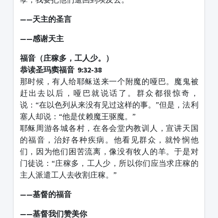
——天主的圣言
——感谢天主
福音（庄稼多，工人少。）
恭读圣玛窦福音 9:32-38
那时候，有人给耶稣送来一个附魔的哑巴。魔鬼被
赶出去以后，哑巴就说话了。群众都很惊奇，
说：“在以色列从来没有见过这样的事。”但是，法利
塞人却说：“他是仗赖魔王驱魔。”
耶稣周游各城各村，在各会堂内教训人，宣讲天国
的福音，治好各种疾病。他看见群众，就怜悯他
们，因为他们困苦流离，像没有牧人的羊。于是对
门徒说：“庄稼多，工人少，所以你们应当求庄稼的
主人派遣工人去收割庄稼。”
——基督的福音
——基督我们赞美你