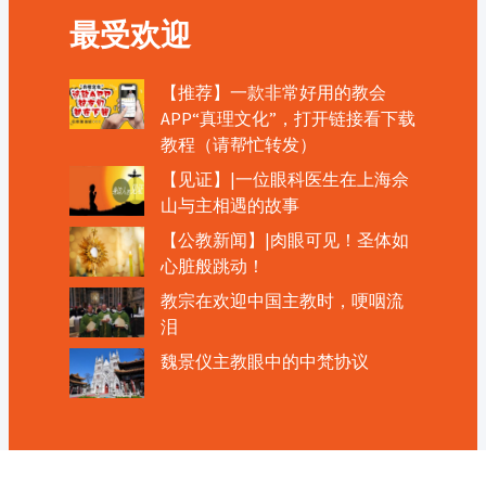
最受欢迎
【推荐】一款非常好用的教会
APP“真理文化”，打开链接看下载
教程（请帮忙转发）
【见证】|一位眼科医生在上海佘
山与主相遇的故事
【公教新闻】|肉眼可见！圣体如
心脏般跳动！
教宗在欢迎中国主教时，哽咽流
泪
魏景仪主教眼中的中梵协议