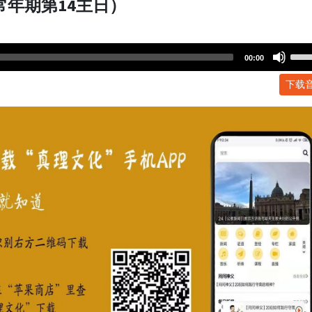
常年期第14主日）
Use
00:00
Up/
下载
Arr
key
to
incr
or
dec
volu