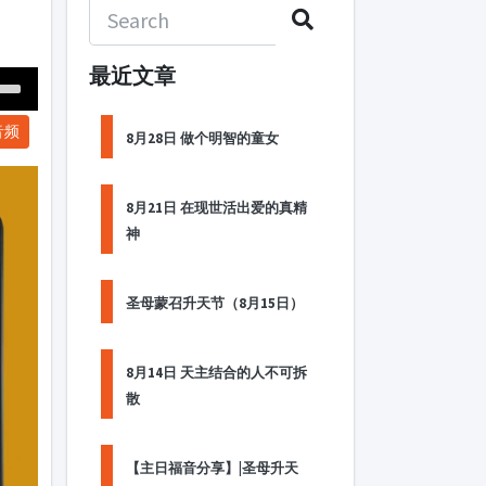
最近文章
Down
音频
ow
8月28日 做个明智的童女
s
8月21日 在现世活出爱的真精
ease
神
rease
me.
圣母蒙召升天节（8月15日）
8月14日 天主结合的人不可拆
散
【主日福音分享】|圣母升天