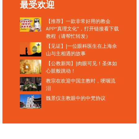
最受欢迎
【推荐】一款非常好用的教会
APP“真理文化”，打开链接看下载
教程（请帮忙转发）
【见证】|一位眼科医生在上海佘
山与主相遇的故事
【公教新闻】|肉眼可见！圣体如
心脏般跳动！
教宗在欢迎中国主教时，哽咽流
泪
魏景仪主教眼中的中梵协议