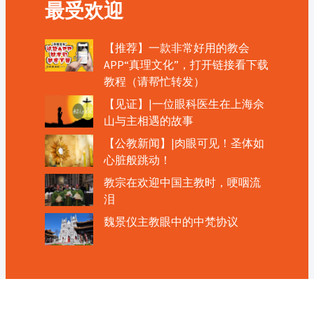
最受欢迎
【推荐】一款非常好用的教会
APP“真理文化”，打开链接看下载
教程（请帮忙转发）
【见证】|一位眼科医生在上海佘
山与主相遇的故事
【公教新闻】|肉眼可见！圣体如
心脏般跳动！
教宗在欢迎中国主教时，哽咽流
泪
魏景仪主教眼中的中梵协议