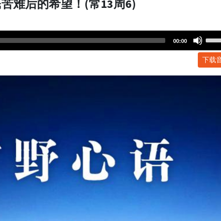
难后的希望！(常13周6)
Use
00:00
Up/
下载
Arr
key
to
incr
or
dec
volu