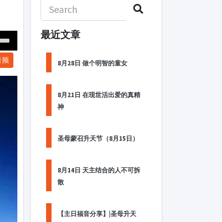
最近文章
Down
音频
ow
8月28日 做个明智的童女
s
8月21日 在现世活出爱的真精
ease
神
rease
me.
圣母蒙召升天节（8月15日）
8月14日 天主结合的人不可拆
散
【主日福音分享】|圣母升天