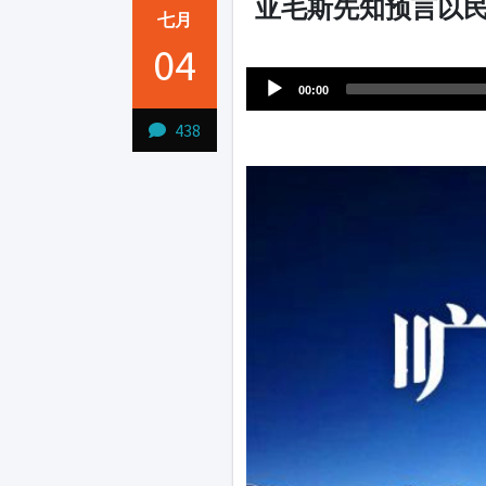
亚毛斯先知预言以民苦
七月
Audio
04
1231231
Player
00:00
438