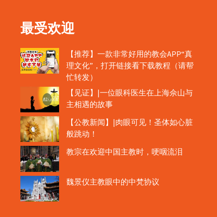
最受欢迎
【推荐】一款非常好用的教会APP“真
理文化”，打开链接看下载教程（请帮
忙转发）
【见证】|一位眼科医生在上海佘山与
主相遇的故事
【公教新闻】|肉眼可见！圣体如心脏
般跳动！
教宗在欢迎中国主教时，哽咽流泪
魏景仪主教眼中的中梵协议