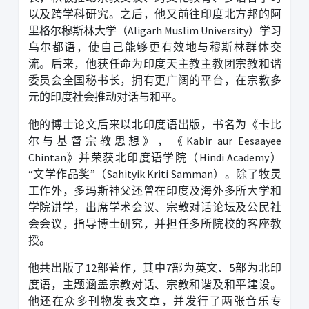
以及跨学科研究。之后，他又前往印度北方邦的阿
里格尔穆斯林大学（
Aligarh Muslim University
）学习
乌尔都语，使自己能够更有效地与穆斯林群体交
流。后来，他获任命为印度天主教主教团宗教和谐
委员会全国秘书长，拥有更广阔的平台，在宗教多
元的印度社会推动对话与和平。
他的博士论文后来以北印度语出版，书名为《卡比
尔与基督宗教思想》，《
Kabir aur Eesaayee
Chintan
》并荣获北印度语学院（
Hindi Academy
）
“
文学作品奖
”
（
Sahityik Kriti Samman
）。除了牧灵
工作外，多玛斯神父还曾在印度及海外多所大学和
学院讲学，出席学术会议、宗教对话论坛及公民社
会会议，指导博士研究，并担任多所院校的客座教
授。
他共出版了
12
部著作，其中
7
部为英文、
5
部为北印
度语，主题涵盖宗教对话、宗教和谐及和平建设。
他还在众多刊物发表文章，并发行了两张音乐专