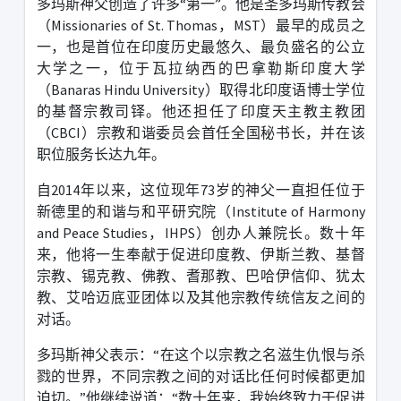
多玛斯神父创造了许多
“
第一
”
。他是圣多玛斯传教会
（
Missionaries of St. Thomas
，
MST
）最早的成员之
一，也是首位在印度历史最悠久、最负盛名的公立
大学之一，位于瓦拉纳西的巴拿勒斯印度大学
（
Banaras Hindu University
）取得北印度语博士学位
的基督宗教司铎。他还担任了印度天主教主教团
（
CBCI
）宗教和谐委员会首任全国秘书长，并在该
职位服务长达九年。
自
2014
年以来，这位现年
73
岁的神父一直担任位于
新德里的和谐与和平研究院（
Institute of Harmony
and Peace Studies
，
IHPS
）创办人兼院长。数十年
来，他将一生奉献于促进印度教、伊斯兰教、基督
宗教、锡克教、佛教、耆那教、巴哈伊信仰、犹太
教、艾哈迈底亚团体以及其他宗教传统信友之间的
对话。
多玛斯神父表示：
“
在这个以宗教之名滋生仇恨与杀
戮的世界，不同宗教之间的对话比任何时候都更加
迫切。
”
他继续说道：
“
数十年来，我始终致力于促进