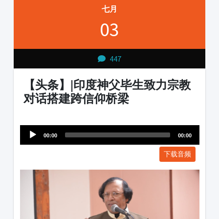
七月
03
447
【头条】|印度神父毕生致力宗教
对话搭建跨信仰桥梁
Audio
1231231
Player
00:00
00:00
下载音频