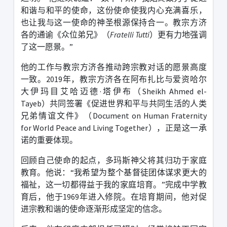
和谐与和平的使命，这份使命使我内心充满喜乐，
也让我与这一使命的神圣根源保持合一。教宗方济
各的通谕《众位弟兄》（
Fratelli Tutti
）更有力地强调
了这一愿景。
”
他的工作与教宗方济各推动跨宗教对话的愿景高度
一致。
2019
年，教宗方济各在阿布扎比与爱资哈尔
大伊玛目艾哈迈德
·
塔伊布（
Sheikh Ahmed el-
Tayeb
）共同签署《促进世界和平与共同生活的人类
兄弟情谊文件》（
Document on Human Fraternity
for World Peace and Living Together
），正是这一承
诺的重要体现。
回顾自己使命的起点，多玛斯神父将其归功于家庭
教育。他说：
“
我希望为整个基督徒团体谋求更大的
福祉，这一切都得益于我的家庭培育。
”
完成中学教
育后，他于
1969
年进入修院。在培育期间，他对促
进宗教和谐的使命逐渐形成坚定的信念。