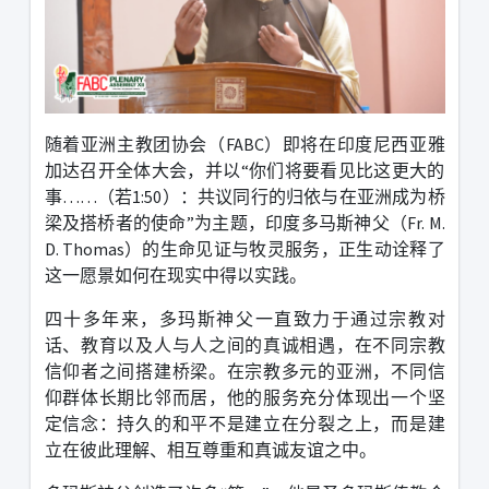
随着亚洲主教团协会（
FABC
）即将在印度尼西亚雅
加达召开全体大会，并以
“
你们将要看见比这更大的
事
……
（若
1:50
）：共议同行的归依与在亚洲成为桥
梁及搭桥者的使命
”
为主题，印度多马斯神父（
Fr. M.
D. Thomas
）的生命见证与牧灵服务，正生动诠释了
这一愿景如何在现实中得以实践。
四十多年来，多玛斯神父一直致力于通过宗教对
话、教育以及人与人之间的真诚相遇，在不同宗教
信仰者之间搭建桥梁。在宗教多元的亚洲，不同信
仰群体长期比邻而居，他的服务充分体现出一个坚
定信念：持久的和平不是建立在分裂之上，而是建
立在彼此理解、相互尊重和真诚友谊之中。