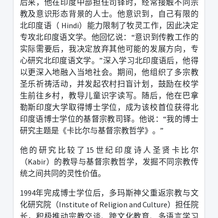
后来，他在印度中部担任司铎时，经常接触不同宗
教及意识形态背景的人士。他意识到，自己有限的
北印度语（
Hindi
）能力限制了牧灵工作，因此决定
专攻北印度语文学。他回忆说：
“
意识到传教工作的
实际需要后，我决定放弃其他可能的发展方向，专
心研究北印度语文学。
”
深入学习北印度语后，他得
以更深入地融入当地社会。期间，他组织了多宗教
圣乐祈祷活动，并发起农村扫盲计划，鼓励在校学
生前往乡村，教导儿童识字读写。随后，他在巴拿
勒斯印度大学取得博士学位，成为该校首位获得北
印度语博士学位的基督宗教司铎。他说：
“
我的博士
研究主题是《卡比尔与基督宗教哲学》。
”
他的研究比较了
15
世纪印度诗人圣贤卡比尔
（
Kabir
）的教导与基督宗教哲学，发掘不同宗教传
统之间共同的灵性价值。
1994
年完成博士学位后，多玛斯神父重返宗教与文
化研究院（
Institute of Religion and Culture
）担任院
长，积极推动宗教交谈、跨文化教育、多语言学习