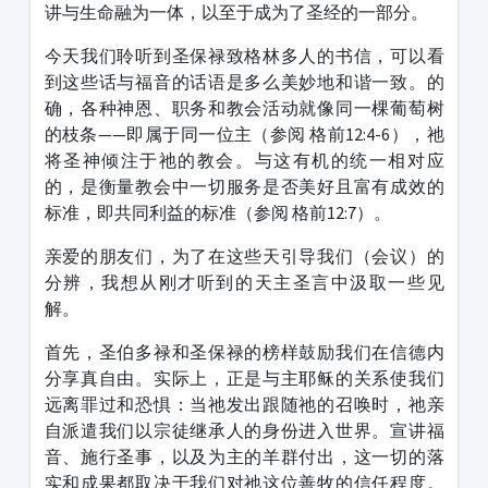
讲与生命融为一体，以至于成为了圣经的一部分。
今天我们聆听到圣保禄致格林多人的书信，可以看
到这些话与福音的话语是多么美妙地和谐一致。的
确，各种神恩、职务和教会活动就像同一棵葡萄树
的枝条——即属于同一位主（参阅 格前12:4-6），祂
将圣神倾注于祂的教会。与这有机的统一相对应
的，是衡量教会中一切服务是否美好且富有成效的
标准，即共同利益的标准（参阅 格前12:7）。
亲爱的朋友们，为了在这些天引导我们（会议）的
分辨，我想从刚才听到的天主圣言中汲取一些见
解。
首先，圣伯多禄和圣保禄的榜样鼓励我们在信德内
分享真自由。实际上，正是与主耶稣的关系使我们
远离罪过和恐惧：当祂发出跟随祂的召唤时，祂亲
自派遣我们以宗徒继承人的身份进入世界。宣讲福
音、施行圣事，以及为主的羊群付出，这一切的落
实和成果都取决于我们对祂这位善牧的信任程度。