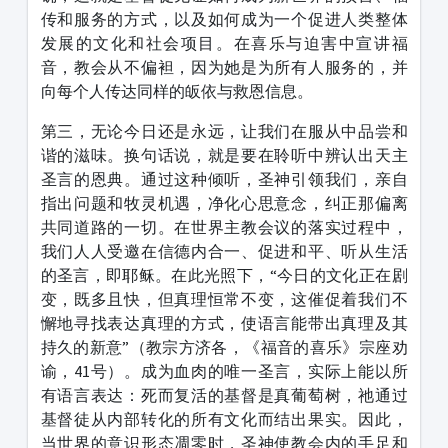
传和服务的方式，以及如何成为一个促进人类整体
发展的文化和社会项目。在喜乐与迫害中宣讲福
音，教会从不偏袒，因为她是为所有人服务的，并
向每个人传达同样的皈依与救恩信息。
第三，无论今日还是永远，让我们在服从中品尝和
谐的滋味。换句话说，就是要在聆听中辨认出天主
圣言的恩典。通过这种倾听，圣神引领我们，亲自
指出问题和牧灵机遇，净化心思意念，纠正那偏离
共同道路的一切。在世界主教会议的落实过程中，
我们人人受邀在信德内合一、促进和平、听从生活
的圣言，即耶稣。在此光照下，“今日的文化正在剧
变，既多且快，但真理恒常不变，这催促着我们不
懈地寻找表达真理的方式，使语言能带出真理及其
持久的新意”（教宗方济各，《福音的喜乐》宗座劝
谕，41号）。成为血肉的唯一圣言，实际上能以所
有语言表达：死而复活的基督是真葡萄树，祂通过
基督徒从内部转化的所有文化而结出果实。因此，
当世界的意识形态凋零时，圣神使教会内的手足和