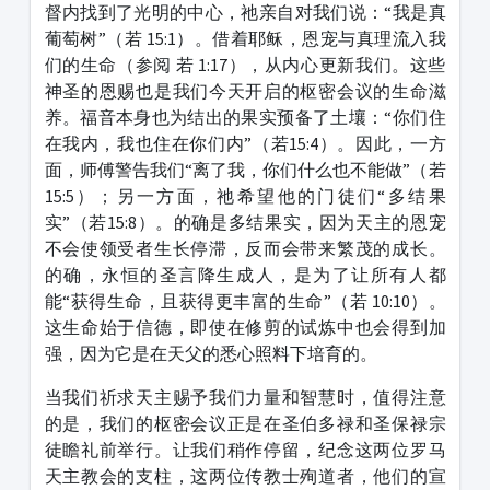
督内找到了光明的中心，祂亲自对我们说：“我是真
葡萄树”（若 15:1）。借着耶稣，恩宠与真理流入我
们的生命（参阅 若 1:17），从内心更新我们。这些
神圣的恩赐也是我们今天开启的枢密会议的生命滋
养。福音本身也为结出的果实预备了土壤：“你们住
在我内，我也住在你们内”（若15:4）。因此，一方
面，师傅警告我们“离了我，你们什么也不能做”（若
15:5）；另一方面，祂希望他的门徒们“多结果
实”（若15:8）。的确是多结果实，因为天主的恩宠
不会使领受者生长停滞，反而会带来繁茂的成长。
的确，永恒的圣言降生成人，是为了让所有人都
能“获得生命，且获得更丰富的生命”（若 10:10）。
这生命始于信德，即使在修剪的试炼中也会得到加
强，因为它是在天父的悉心照料下培育的。
当我们祈求天主赐予我们力量和智慧时，值得注意
的是，我们的枢密会议正是在圣伯多禄和圣保禄宗
徒瞻礼前举行。让我们稍作停留，纪念这两位罗马
天主教会的支柱，这两位传教士殉道者，他们的宣