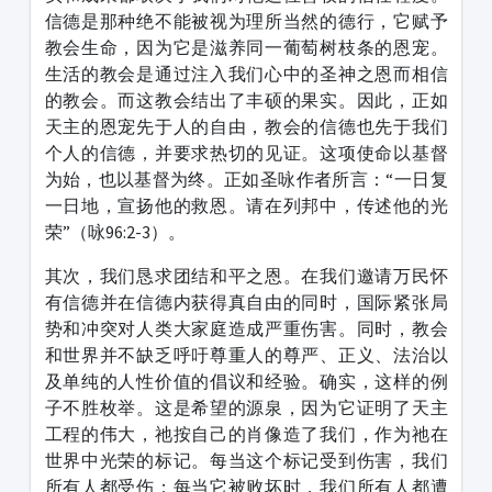
信德是那种绝不能被视为理所当然的德行，它赋予
教会生命，因为它是滋养同一葡萄树枝条的恩宠。
生活的教会是通过注入我们心中的圣神之恩而相信
的教会。而这教会结出了丰硕的果实。因此，正如
天主的恩宠先于人的自由，教会的信德也先于我们
个人的信德，并要求热切的见证。这项使命以基督
为始，也以基督为终。正如圣咏作者所言：“一日复
一日地，宣扬他的救恩。请在列邦中，传述他的光
荣”（咏96:2-3）。
其次，我们恳求团结和平之恩。在我们邀请万民怀
有信德并在信德内获得真自由的同时，国际紧张局
势和冲突对人类大家庭造成严重伤害。同时，教会
和世界并不缺乏呼吁尊重人的尊严、正义、法治以
及单纯的人性价值的倡议和经验。确实，这样的例
子不胜枚举。这是希望的源泉，因为它证明了天主
工程的伟大，祂按自己的肖像造了我们，作为祂在
世界中光荣的标记。每当这个标记受到伤害，我们
所有人都受伤；每当它被败坏时，我们所有人都遭