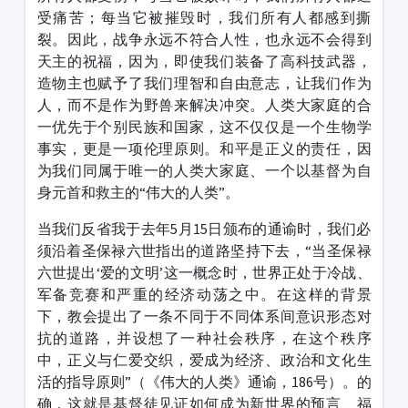
受痛苦；每当它被摧毁时，我们所有人都感到撕
裂。因此，战争永远不符合人性，也永远不会得到
天主的祝福，因为，即使我们装备了高科技武器，
造物主也赋予了我们理智和自由意志，让我们作为
人，而不是作为野兽来解决冲突。人类大家庭的合
一优先于个别民族和国家，这不仅仅是一个生物学
事实，更是一项伦理原则。和平是正义的责任，因
为我们同属于唯一的人类大家庭、一个以基督为自
身元首和救主的“伟大的人类”。
当我们反省我于去年5月15日颁布的通谕时，我们必
须沿着圣保禄六世指出的道路坚持下去，“当圣保禄
六世提出‘爱的文明’这一概念时，世界正处于冷战、
军备竞赛和严重的经济动荡之中。在这样的背景
下，教会提出了一条不同于不同体系间意识形态对
抗的道路，并设想了一种社会秩序，在这个秩序
中，正义与仁爱交织，爱成为经济、政治和文化生
活的指导原则”（《伟大的人类》通谕，186号）。的
确，这就是基督徒见证如何成为新世界的预言、福