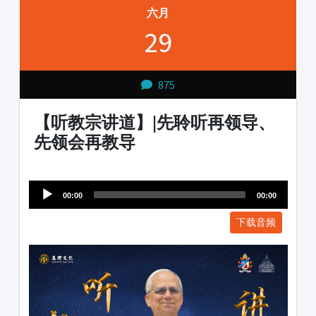
六月
29
875
【听教宗讲道】|先聆听再领导、
先领会再教导
Audio
1231231
Player
00:00
00:00
下载音频