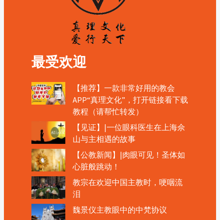
最受欢迎
【推荐】一款非常好用的教会
APP“真理文化”，打开链接看下载
教程（请帮忙转发）
【见证】|一位眼科医生在上海佘
山与主相遇的故事
【公教新闻】|肉眼可见！圣体如
心脏般跳动！
教宗在欢迎中国主教时，哽咽流
泪
魏景仪主教眼中的中梵协议