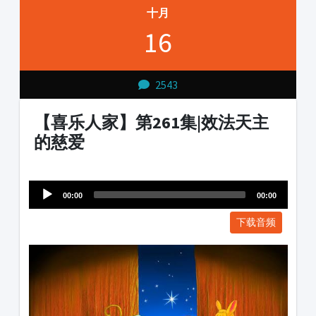
十月
16
2543
【喜乐人家】第261集|效法天主
的慈爱
Audio
1231231
Player
00:00
00:00
下载音频