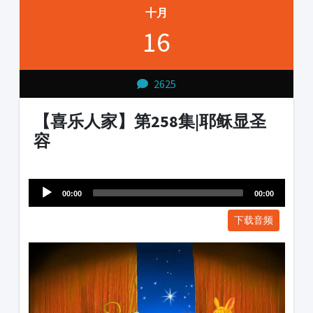
十月
16
2625
【喜乐人家】第258集|耶稣显圣
容
Audio
1231231
Player
00:00
00:00
下载音频