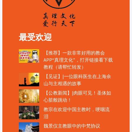
最受欢迎
【推荐】一款非常好用的教会
APP“真理文化”，打开链接看下载
教程（请帮忙转发）
【见证】|一位眼科医生在上海佘
山与主相遇的故事
【公教新闻】|肉眼可见！圣体如
心脏般跳动！
教宗在欢迎中国主教时，哽咽流
泪
魏景仪主教眼中的中梵协议