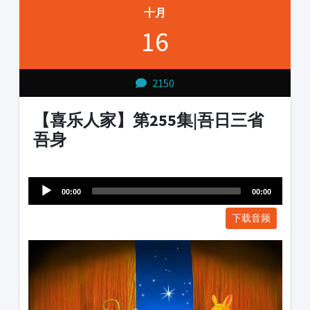
十月
16
2150
【喜乐人家】第255集|吾日三省
吾身
Audio
1231231
Player
00:00
00:00
下载音频