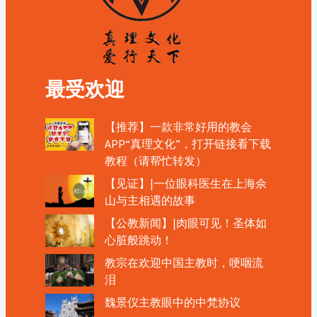
最受欢迎
【推荐】一款非常好用的教会
APP“真理文化”，打开链接看下载
教程（请帮忙转发）
【见证】|一位眼科医生在上海佘
山与主相遇的故事
【公教新闻】|肉眼可见！圣体如
心脏般跳动！
教宗在欢迎中国主教时，哽咽流
泪
魏景仪主教眼中的中梵协议