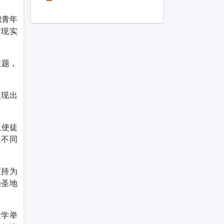
职青年
对现实
主题，
展现出
及使徒
自不同
支持为
为圣地
大学举