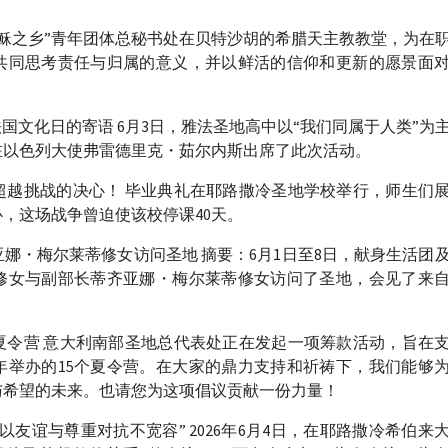
“耶稣之乡”青年团体总秘书处在贝特沙胡的希腊天主教教堂，为在
共同思考责任与归属的意义，并以鲜活的信仰和更新的愿景面
国文化日的寄语 6月3日，雅法圣地高中以“我们同属于人类”为
驻以色列大使弗雷德里克・茹尔内斯出席了此次活动。
超越挑战的决心！ 毕业典礼在耶路撒冷圣地学校举行，师生们
，这场战争曾迫使该校停课40天。
娜・梅尔莱蒂修女访问圣地 摘要：6月1日至8日，献身生活团
修女与副部长蒂齐亚娜・梅尔莱蒂修女访问了圣地，会见了来
。
夏令营 意大利南部圣地总代表处正在发起一项筹款活动，旨在
年举办的15个夏令营。在大家的鼎力支持和祈祷下，我们能够
与希望的未来。也请您为这项倡议贡献一份力量！
友谊与尊重对抗不宽容” 2026年6月4日，在耶路撒冷希伯来