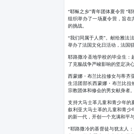
“耶稣之乡”青年团体夏令营 
组织举办了一场夏令营，旨在
的挑战。
“我们同属于人类”。献给雅法法
举办了法国文化日活动，法国
耶路撒冷圣地学校的毕业生：
了克服战争严峻影响的坚定决心
西蒙娜・布兰比拉修女与蒂齐亚
生活团部长西蒙娜・布兰比拉
宗教团体和修会的男女献身者
支持大马士革儿童和青少年的
叙利亚大马士革的儿童和青少
的新一代，开创一个充满和平
“耶路撒冷的基督徒与犹太人：以