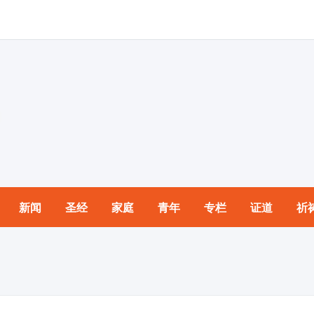
新闻
圣经
家庭
青年
专栏
证道
祈