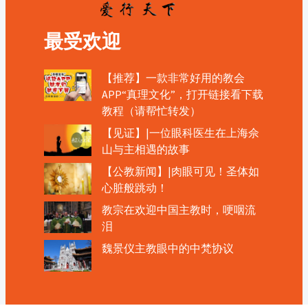
最受欢迎
【推荐】一款非常好用的教会
APP“真理文化”，打开链接看下载
教程（请帮忙转发）
【见证】|一位眼科医生在上海佘
山与主相遇的故事
【公教新闻】|肉眼可见！圣体如
心脏般跳动！
教宗在欢迎中国主教时，哽咽流
泪
魏景仪主教眼中的中梵协议