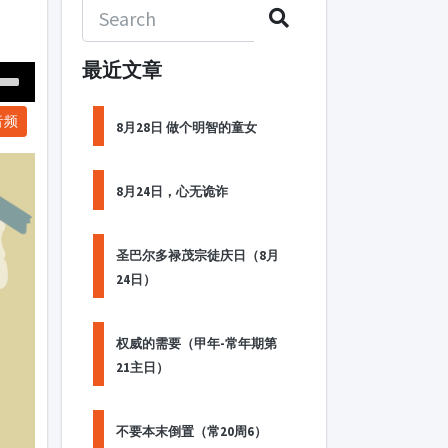
最近文章
Down
音频
ow
8月28日 做个明智的童女
s
8月24日，心无诡诈
ease
rease
圣巴尔多禄茂宗徒庆日（8月
me.
24日）
权威的需要（甲年-常年期第
21主日）
不要本末倒置（常20周6）