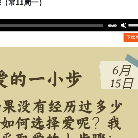
（常11周一）
Use
00:00
Up/
下载
Arr
key
to
incr
or
dec
volu