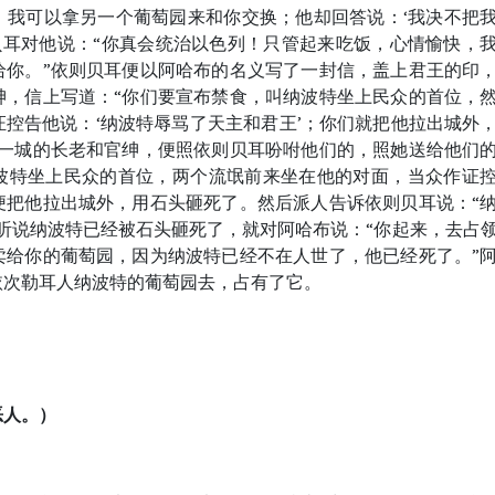
，我可以拿另一个葡萄园来和你交换；他却回答说：‘我决不把
贝耳对他说：“你真会统治以色列！只管起来吃饭，心情愉快，
给你。”依则贝耳便以阿哈布的名义写了一封信，盖上君王的印
绅，信上写道：“你们要宣布禁食，叫纳波特坐上民众的首位，
控告他说：‘纳波特辱骂了天主和君王’；你们就把他拉出城外
在一城的长老和官绅，便照依则贝耳吩咐他们的，照她送给他们
波特坐上民众的首位，两个流氓前来坐在他的对面，当众作证
便把他拉出城外，用石头砸死了。然后派人告诉依则贝耳说：“
听说纳波特已经被石头砸死了，就对阿哈布说：“你起来，去占
卖给你的葡萄园，因为纳波特已经不在人世了，他已经死了。”
依次勒耳人纳波特的葡萄园去，占有了它。
恶人。）