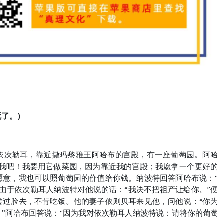
死了。）
依次勒耳，靠近撒玛黎雅王阿哈布的宫殿，有一座葡萄园。阿
给我吧！我要用它做菜园，因为靠近我的宫殿；我愿拿一个更好
愿意，我也可以照葡萄园的价值给你钱。纳波特回答阿哈布说：
由于依次勒耳人纳波特对他说的话：“我决不把祖产让给你。”
转过脸去，不肯吃饭。他的妻子依则贝耳来见他，问他说：“你
”阿哈布回答说：“因为我对依次勒耳人纳波特说：请将你的葡