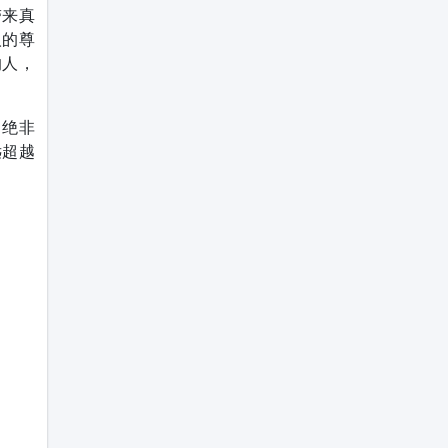
带来真
人的尊
的人，
」绝非
远超越