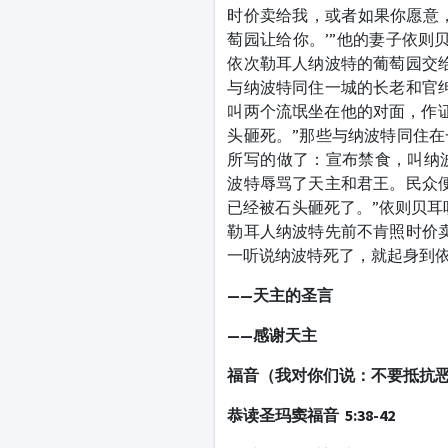
时价卖给我，或者如果你愿意
萄园让给你。’”他的妻子依则
依次勒耳人纳波特的葡萄园交
与纳波特同住一城的长老和官
叫两个流氓坐在他的对面，作证
头砸死。”那些与纳波特同住
所写的做了：宣布禁食，叫纳
波特辱骂了天主和君王。民众
已经被石头砸死了。”依则贝耳
勒耳人纳波特先前不肯照时价
一听说纳波特死了，就起身到
——天主的圣言
——感谢天主
福音（我对你们说：不要抵抗
恭读圣玛窦福音 5:38-42