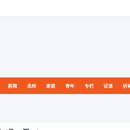
新闻
圣经
家庭
青年
专栏
证道
祈