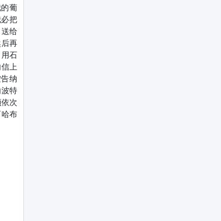
我的葡
我必把
，送给
然后再
，用石
的信上
控告纳
纳波特
领依次
阿哈布