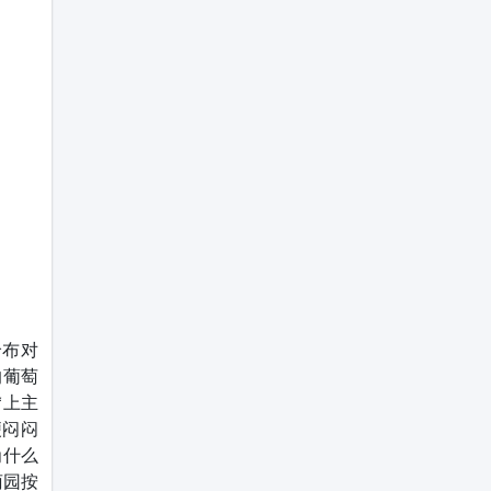
哈布对
的葡萄
“上主
便闷闷
为什么
萄园按