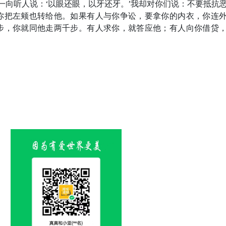
一向听人说：‘以眼还眼，以牙还牙。’我却对你们说：不要抵抗
你把左颊也转给他。如果有人与你争讼，要拿你的内衣，你连
步，你就同他走两千步。有人求你，就答应他；有人向你借贷