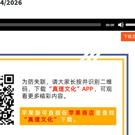
/2026
Use
00:00
Up/
下载
Arr
key
to
incr
or
dec
volu