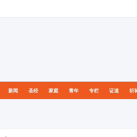
新闻
圣经
家庭
青年
专栏
证道
祈