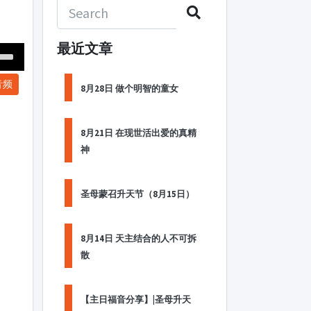
最近文章
Down
音频
ow
8月28日 做个明智的童女
s
8月21日 在现世活出爱的真精
ease
神
rease
me.
圣母蒙召升天节（8月15日）
8月14日 天主结合的人不可拆
散
【主日福音分享】|圣母升天