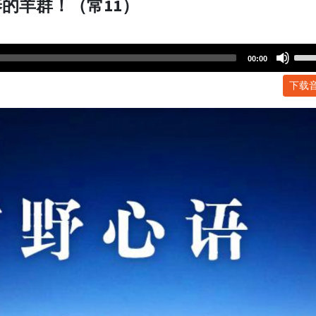
的羊群！（常11）
Use
00:00
Up/
下载
Arr
key
to
incr
or
dec
volu