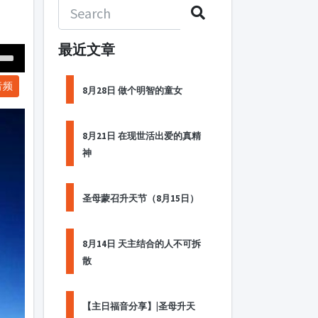
最近文章
Down
音频
ow
8月28日 做个明智的童女
s
8月21日 在现世活出爱的真精
ease
神
rease
me.
圣母蒙召升天节（8月15日）
8月14日 天主结合的人不可拆
散
【主日福音分享】|圣母升天