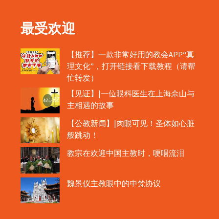
最受欢迎
【推荐】一款非常好用的教会APP“真
理文化”，打开链接看下载教程（请帮
忙转发）
【见证】|一位眼科医生在上海佘山与
主相遇的故事
【公教新闻】|肉眼可见！圣体如心脏
般跳动！
教宗在欢迎中国主教时，哽咽流泪
魏景仪主教眼中的中梵协议