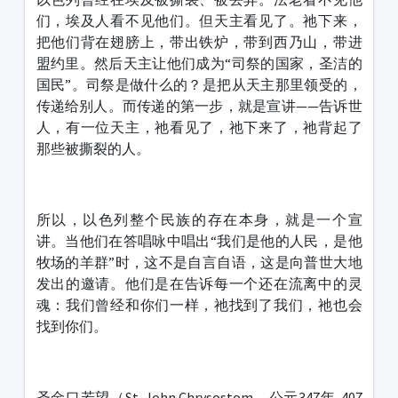
们，埃及人看不见他们。但天主看见了。祂下来，
把他们背在翅膀上，带出铁炉，带到西乃山，带进
盟约里。然后天主让他们成为“司祭的国家，圣洁的
国民”。司祭是做什么的？是把从天主那里领受的，
传递给别人。而传递的第一步，就是宣讲——告诉世
人，有一位天主，祂看见了，祂下来了，祂背起了
那些被撕裂的人。
所以，以色列整个民族的存在本身，就是一个宣
讲。当他们在答唱咏中唱出“我们是他的人民，是他
牧场的羊群”时，这不是自言自语，这是向普世大地
发出的邀请。他们是在告诉每一个还在流离中的灵
魂：我们曾经和你们一样，祂找到了我们，祂也会
找到你们。
圣金口若望（St. John Chrysostom，公元347年-407