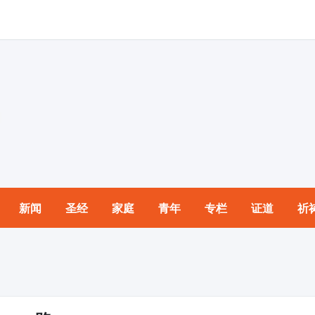
新闻
圣经
家庭
青年
专栏
证道
祈