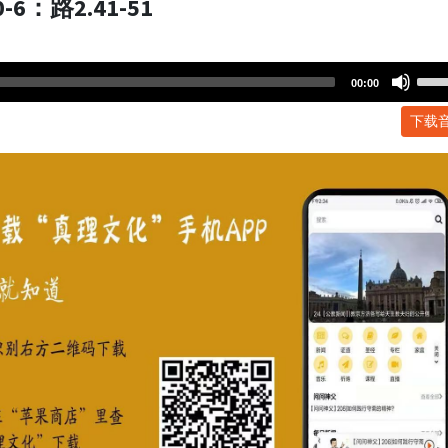
：路2.41-51
Use
00:00
Up/
下载
Arr
key
to
incr
or
dec
volu