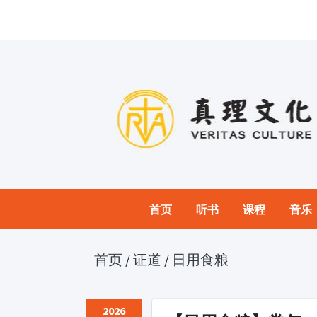
首页
听书
课程
音乐
首页
/
证道
/
日用食粮
2026