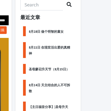
最近文章
Down
音频
ow
8月28日 做个明智的童女
s
8月21日 在现世活出爱的真精
ease
神
rease
me.
圣母蒙召升天节（8月15日）
8月14日 天主结合的人不可拆
散
【主日福音分享】|圣母升天