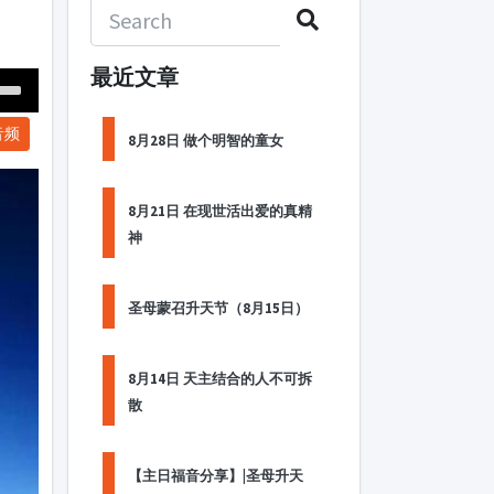
最近文章
Down
音频
ow
8月28日 做个明智的童女
s
8月21日 在现世活出爱的真精
ease
神
rease
me.
圣母蒙召升天节（8月15日）
8月14日 天主结合的人不可拆
散
【主日福音分享】|圣母升天