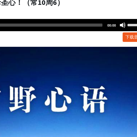
圣心！（常10周6）
Use
00:00
Up/
下载
Arr
key
to
incr
or
dec
volu