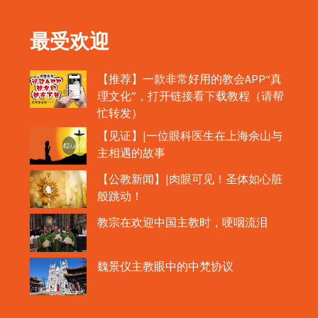
最受欢迎
【推荐】一款非常好用的教会APP“真
理文化”，打开链接看下载教程（请帮
忙转发）
【见证】|一位眼科医生在上海佘山与
主相遇的故事
【公教新闻】|肉眼可见！圣体如心脏
般跳动！
教宗在欢迎中国主教时，哽咽流泪
魏景仪主教眼中的中梵协议