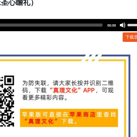
稣圣心瞻礼）
Use
00:00
Up/
下载
Arr
key
to
incr
or
dec
volu