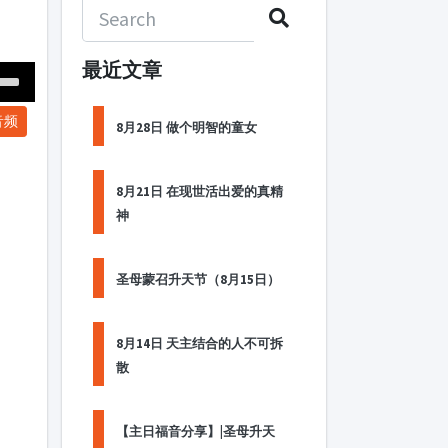
最近文章
Down
音频
ow
8月28日 做个明智的童女
s
8月21日 在现世活出爱的真精
ease
神
rease
me.
圣母蒙召升天节（8月15日）
8月14日 天主结合的人不可拆
散
【主日福音分享】|圣母升天