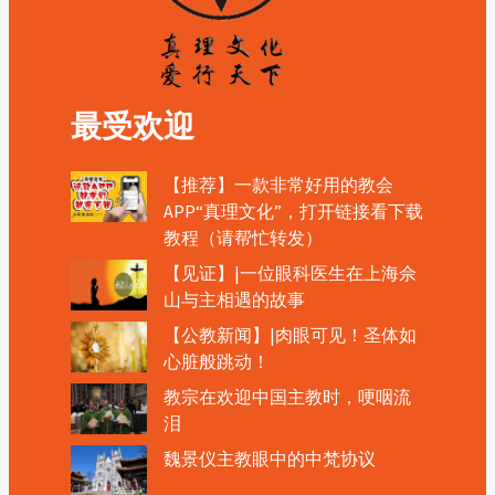
最受欢迎
【推荐】一款非常好用的教会
APP“真理文化”，打开链接看下载
教程（请帮忙转发）
【见证】|一位眼科医生在上海佘
山与主相遇的故事
【公教新闻】|肉眼可见！圣体如
心脏般跳动！
教宗在欢迎中国主教时，哽咽流
泪
魏景仪主教眼中的中梵协议