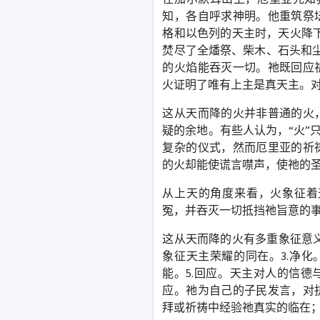
知，各自呼求神明。他重筑祭
格和以色列的天主时，天火降
焚尽了全燔祭、柴木、石头和
的火焰能吞灭一切。祂既回应
火证明了唯有上主是真天主。对
这从天而降的火并非普通的火
疑的余地。有些人认为，“火”
复杂的仪式，然而厄里亚的祈
的火却能使谎言噤声，使祂的
从上天的角度来看，火象征着
冤，并吞灭一切抵挡祂旨意的
这
从天而降的火有多重象征意
象征天主荣耀的同在。
3.
净化
能。
5.
回应。
天主对人的信德
应。祂为自己的子民发言，对
拜或祈祷中经验祂真实的临在