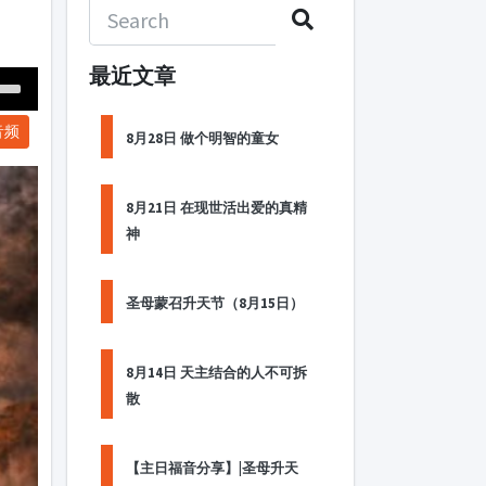
最近文章
Down
音频
ow
8月28日 做个明智的童女
s
8月21日 在现世活出爱的真精
ease
神
rease
me.
圣母蒙召升天节（8月15日）
8月14日 天主结合的人不可拆
散
【主日福音分享】|圣母升天