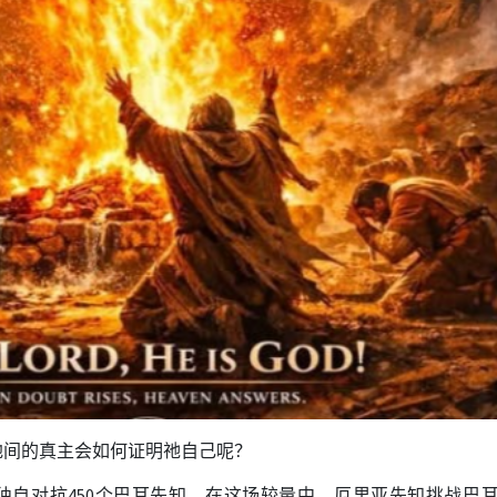
地间的真主会如何证明祂自己呢？
独自对抗
450
个巴耳先知。在这场较量中，厄里亚先知挑战巴