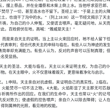
坛，摆上祭品，并在全燔祭和木柴上倒上水。当他呼求亚巴郎
下焚尽了一切，甚至连水也不留下。圣经上说：“于是上主的火
尘土，也烧干了沟中的水。”（列上
18:38
）这一节经文揭示了天
祈祷，为自己的仆人伸冤，又使谎言噤声。毫无疑问地，从天
此，百姓俯伏在地，高喊：“雅威是天主！”
，而是来自天主的证明。当上主以火来回应时，祂不给人留下
只代表审判；但也代表天主的申辩与临在。有些人以为神迹的发
祷简单却充满能力。有些人认为，反对的声音可以压制真理；
圣名受显扬。
天主的圣洁、大能与临在。天主以火来证明主权，为自己的
事物。在天主眼中，火不仅意味着毁灭，更意味着净化与启示。
义。
1.
申辩。天主亲自对抗虚假，来证明自己的真实性。
2.
临在
。
火能焚尽一切不洁之物。
4.
大能。火焰彰显了天主那无可匹
与祈祷所作出的回应。在我们的生命中，天主也常以“火”的记
抗反对势力；使虚假的控告噤声；亲自介入以除去障碍；让人
；得到属神的光照，看见祂的权能。