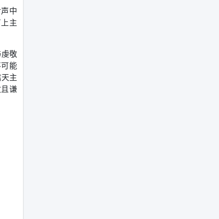
对声中
有上主
与虔敬
不可能
信天主
敢且谦