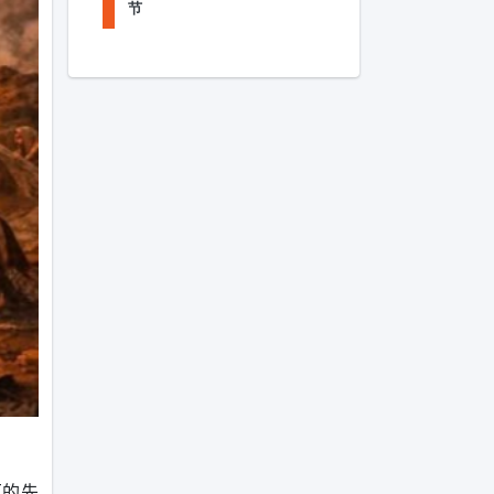
节
耳的先