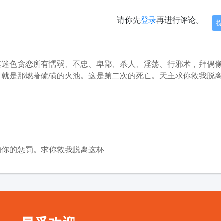
请你先
登录
再进行评论。
淫迷色贪恋所有懦弱、不忠、卑鄙、杀人、淫荡、行邪术，拜偶
方就是那燃著硫磺的火池。这是第二次的死亡。天主求你救我脱
怕你的惩罚。求你救我脱离这杯