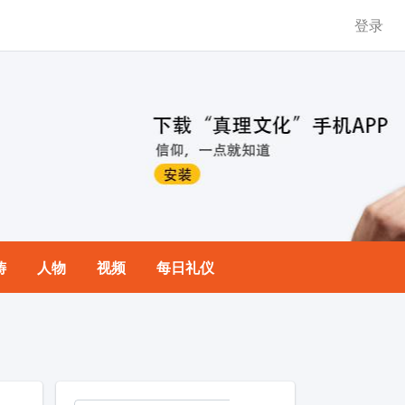
登录
祷
人物
视频
每日礼仪