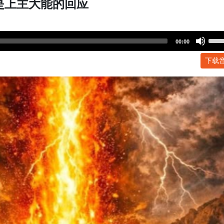
是上主大能的回应
Use
00:00
Up/
下载
Arr
key
to
incr
or
dec
volu