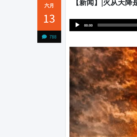
【新闻】|火从天降
六月
Audio
13
1231231
Player
00:00
788