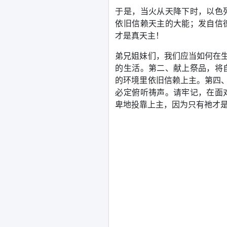
于是，
当火从天降下时，以色
依旧信赖天主的大能；发自信
才是真天主！
弟兄姐妹们，我们应当如何
在
的生活。
第二、
献上祭品，
将
的环境里依旧信赖上主。
第四
必定俯听祷声。请牢记，
在
面
卑地投靠上主，
因为只
有祂才