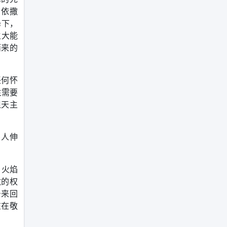
、依撒
降下，
主大能
而来的
任何怀
生需要
但天主
仆人伸
。
火焰
敌的权
号来回
在在敬