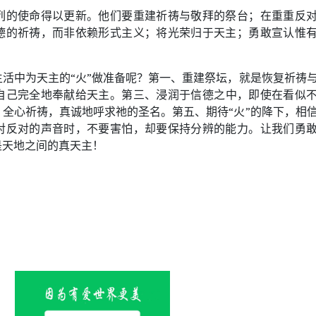
列的使命得以更新。他们要重建祈祷与敬拜的祭台；在重重反
德的祈祷，而非依赖形式主义；将光荣归于天主；勇敢宣认惟
生活中
为天主的
“火”
做准备呢？
第一、
重建祭坛，就是
恢复祈祷
自己完全地奉献给天主。
第三、
浸润于信德之中，
即使在看似
、
全心祈祷，真诚地呼求祂的圣名。
第五、
期待“火”的降下，
相
对反对的声音
时
，不要害怕，却要保持分辨的能力。让我们勇
是天地之间的真天主！