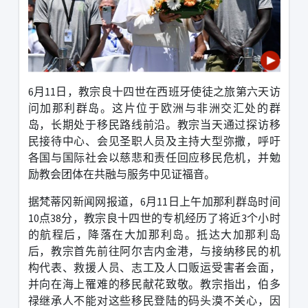
6
月
11
日，教宗良十四世在西班牙使徒之旅第六天访
问加那利群岛。这片位于欧洲与非洲交汇处的群
岛，长期处于移民路线前沿。教宗当天通过探访移
民接待中心、会见圣职人员及主持大型弥撒，呼吁
各国与国际社会以慈悲和责任回应移民危机，并勉
励教会团体在共融与服务中见证福音。
据梵蒂冈新闻网报道，
6
月
11
日上午加那利群岛时间
10
点
38
分，教宗良十四世的专机经历了将近
3
个小时
的航程后，降落在大加那利岛。抵达大加那利岛
后，教宗首先前往阿尔吉内金港，与接纳移民的机
构代表、救援人员、志工及人口贩运受害者会面，
并向在海上罹难的移民献花致敬。教宗指出，伯多
禄继承人不能对这些移民登陆的码头漠不关心，因