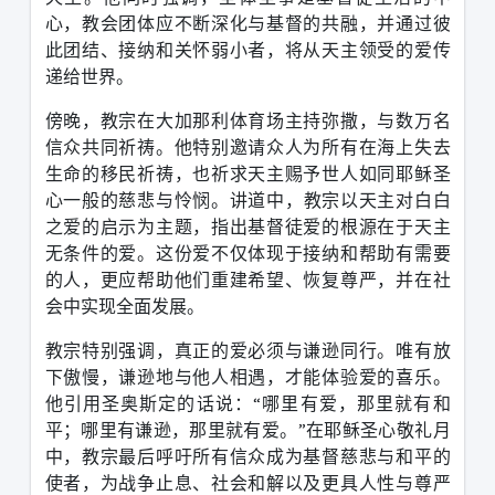
心，教会团体应不断深化与基督的共融，并通过彼
此团结、接纳和关怀弱小者，将从天主领受的爱传
递给世界。
傍晚，教宗在大加那利体育场主持弥撒，与数万名
信众共同祈祷。他特别邀请众人为所有在海上失去
生命的移民祈祷，也祈求天主赐予世人如同耶稣圣
心一般的慈悲与怜悯。
讲道中，教宗以天主对白白
之爱的启示为主题，指出基督徒爱的根源在于天主
无条件的爱。这份爱不仅体现于接纳和帮助有需要
的人，更应帮助他们重建希望、恢复尊严，并在社
会中实现全面发展。
教宗特别强调，真正的爱必须与谦逊同行。唯有放
下傲慢，谦逊地与他人相遇，才能体验爱的喜乐。
他引用圣奥斯定的话说：
“
哪里有爱，那里就有和
平；哪里有谦逊，那里就有爱。
”
在耶稣圣心敬礼月
中，教宗最后呼吁所有信众成为基督慈悲与和平的
使者，为战争止息、社会和解以及更具人性与尊严