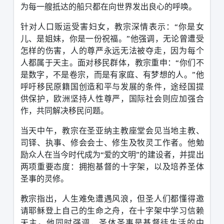
为每一艘抵达的船只都在向世界发出良心的呼唤。
针对人口贩运受害妇女，教宗深情表示：
“
你是女
儿、是姐妹，你是一份祝福。
”
他强调，无论曾遭受
怎样的伤害，人的尊严永远无法被夺走，因为每个
人都属于天主。面对移民群体，教宗重申：
“
你们不
是数字，不是卷宗，而是有家庭、有梦想的人。
”
他
呼吁移民原籍国创造和平与发展的条件，途经国提
供保护，欧洲坚持人性尊严，国际社会则应加强合
作，共同解决移民问题。
当天中午，教宗在圣亚纳主教座堂会见当地主教、
司铎、执事、修会会士、修生及牧灵工作者。他勉
励众人在当今时代成为
“
爱的文明
”
的建设者，并提出
两项重要态度：拥抱基督的十字架，以及培养圣体
圣事的灵修。
教宗指出，人生难免遭遇风浪，但圣人们都懂得邀
请耶稣登上自己的生命之舟，在十字架中学习信赖
天主。他同时强调，圣体圣事是基督徒生活的中