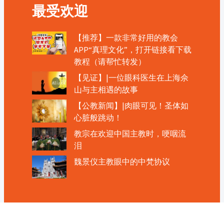
最受欢迎
【推荐】一款非常好用的教会
APP“真理文化”，打开链接看下载
教程（请帮忙转发）
【见证】|一位眼科医生在上海佘
山与主相遇的故事
【公教新闻】|肉眼可见！圣体如
心脏般跳动！
教宗在欢迎中国主教时，哽咽流
泪
魏景仪主教眼中的中梵协议