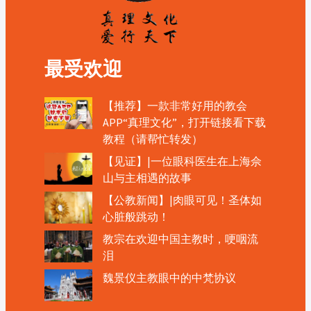
最受欢迎
【推荐】一款非常好用的教会
APP“真理文化”，打开链接看下载
教程（请帮忙转发）
【见证】|一位眼科医生在上海佘
山与主相遇的故事
【公教新闻】|肉眼可见！圣体如
心脏般跳动！
教宗在欢迎中国主教时，哽咽流
泪
魏景仪主教眼中的中梵协议