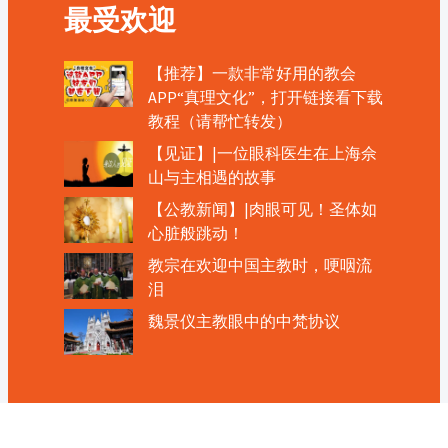
最受欢迎
【推荐】一款非常好用的教会
APP“真理文化”，打开链接看下载
教程（请帮忙转发）
【见证】|一位眼科医生在上海佘
山与主相遇的故事
【公教新闻】|肉眼可见！圣体如
心脏般跳动！
教宗在欢迎中国主教时，哽咽流
泪
魏景仪主教眼中的中梵协议