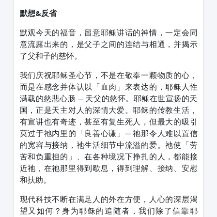
默想&反省
默观今天的福音，留意耶稣讲话的神情，一定会同
意流露出来的，是父子之间的连结与相通，并揭示
了父和子的慈怀。
我们庆祝耶稣圣心节，不是在敬奉一颗物质的心，
而是在感念并体认以「血肉」来表达的，耶稣人性
满载的慈悲心肠 — 天父的慈怀。耶稣在世宣扬的天
国，正是天主对人的深情大爱。耶稣的传教生活，
有宣讲也有奇迹，甚至有复生死人，但最大的吸引
莫过于祂内里的「良善心谦」— 祂那令人难以置信
的宽容与接纳，祂生活细节中流溢的爱。祂使「劳
苦和负重担的」、在各种境况下挣扎的人，都能接
近祂，在祂那里得到歇息，得到理解、接纳、安慰
和扶助。
现代科技不断在满足人的外在方便，人心的深层渴
望又如何？身为耶稣的追随者，我们除了信靠耶