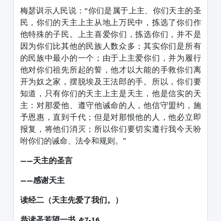
梅瑟训示人民说：“你们是属于上主、你们天主的圣
民，你们的天主上主从地上万民中，拣选了你们作
他特殊的子民。上主喜爱你们，拣选你们，并不是
因为你们比其他的民族人数众多；其实你们是所有
的民族中最小的一个；由于上主爱你们，并为履行
他对你们祖先所起的誓，他才以大能的手救你们离
开为奴之家，摆脱埃及王法郎的手。所以，你们要
知道，只有你们的天主上主是天主，他是信实的天
主：对那爱他、遵守他诫命的人，他信守盟约，施
予恩惠，直到千代；但是对那恨他的人，他必立即
报复，将他们消灭；所以你们要切实遵行我今天吩
咐你们的诫命、法令和规则。”
——天主的圣言
——感谢天主
读经二（天主先爱了我们。）
恭读圣若望一书 4:7-16