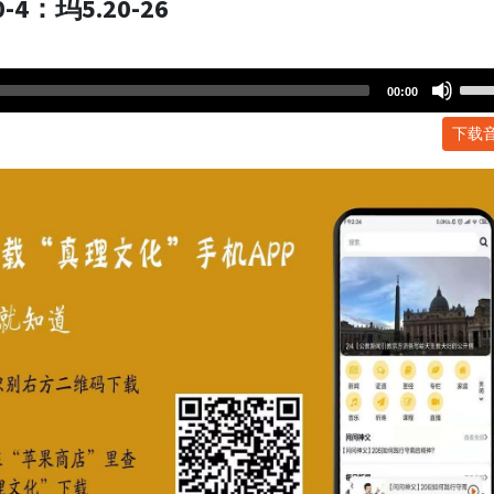
：玛5.20-26
Use
00:00
Up/
下载
Arr
key
to
incr
or
dec
volu