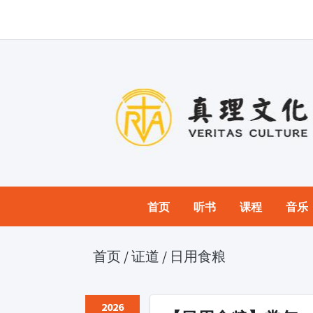
首页
听书
课程
音乐
首页
/
证道
/
日用食粮
2026