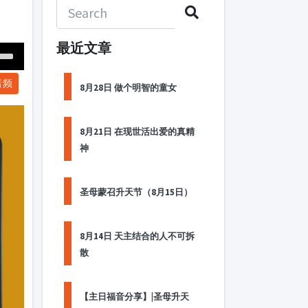
最近文章
Down
音频
ow
8月28日 做个明智的童女
s
8月21日 在现世活出爱的真精
ease
神
rease
me.
圣母蒙召升天节（8月15日）
8月14日 天主结合的人不可拆
散
【主日福音分享】|圣母升天