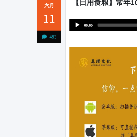
【日用食粮】常年10-4
六月
Audio
11
1231231
Player
00:00
483