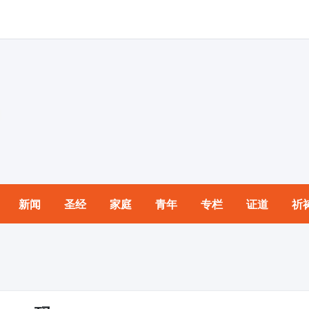
新闻
圣经
家庭
青年
专栏
证道
祈